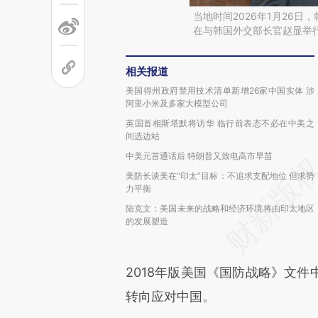
当地时间2026年1月26
在与韩国外交部长官赵显举
相关报道
美国得州政府禁用技术清单新增26家中国实体 涉
阿里小米及多家大模型公司
英国首相斯塔默将访华 临行前表态不必在中美之
间选边站
中美元首通话后 特朗普又致电高市早苗
美防长谈美在“印太”目标：不追求支配地位 但求势
力平衡
陆克文：美国未来的战略和经济环境将由印太地区
的发展塑造
2018年版美国《国防战略》文
转向应对中国。