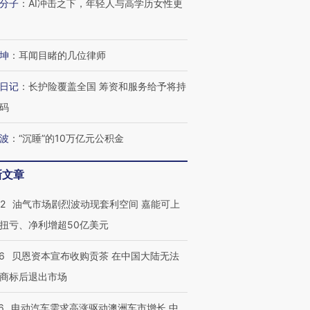
分子
：
AI冲击之下，年轻人与高学历女性更
坤
：
耳闻目睹的几位律师
日记
：
长护险覆盖全国 筹资和服务给予将持
码
波
：
“沉睡”的10万亿元公积金
新文章
22
油气市场剧烈波动现套利空间 嘉能可上
扭亏、净利增超50亿美元
6
贝恩资本宣布收购贡茶 在中国大陆无法
商标后退出市场
6
电动汽车需求高涨驱动澳洲车市增长 中