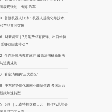
牌表现强劲｜出海·汽车
OX的吸金
马航飞行员跨国走私7万
视线｜被称为“蟑螂”的印
让中产们甘
粒摇头丸 尿检体内含3种
度Z世代 用街头抗争将教
秘鲁纳斯
00
普渡机器人张涛：机器人规模化靠技术、
”？
毒品
育部长拱下台
13人遇难
和产品共同突破
56
财新调查｜7月消费或有反弹、出口维持
 受哪些因素带动？
进第四届链博
【商旅对话】华住集团
技“链”接产
【特别呈现】寻找100种
CFO：不靠规模取胜，华
【特别呈
42
生态环境法典将施行 最高法明确新旧法
有意思的生活方式·第三对
住三大增长引擎是什么？
有意思的
与追责规则
0
看空消费的“三大误区”
59
中东局势催化东南亚能源焦虑 多国出台
新政加速转型
05
分析｜贝森特操盘稳日元，操作巧思能否
美日货币基本面