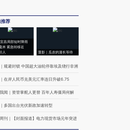
辑推荐
宜昌局部短时降雨
8毫米 紧急转移近
00人
显影｜瓜农的漫长等待
｜
规避封锁 中国超大油轮停靠埃及绕行非洲
｜
在岸人民币兑美元汇率连日升破6.75
我闻
｜
资管掌舵人更替 百年人寿僵局何解
｜
多国出台光伏新政加速转型
周刊
｜
【封面报道】电力现货市场元年突进