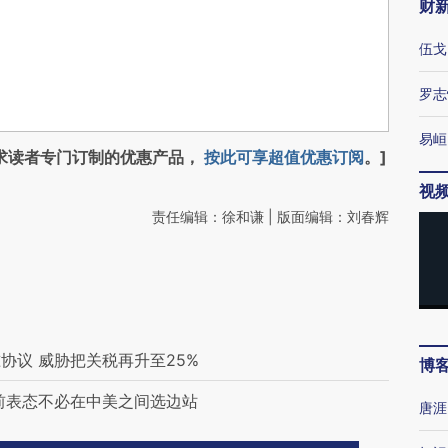
财
伍戈
罗志
易峘
求读者专门订制的优惠产品，
按此可享超值优惠订阅
。]
视
责任编辑：徐和谦 | 版面编辑：刘春辉
协议 威胁把关税再升至25%
博
前表态不必在中美之间选边站
唐涯