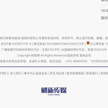
14:0
路径
权为财新传媒及/或相关权利人专属所有或持有。未经许可，禁止进行转载、摘编、
京ICP备10026701号-8
|
网信算备110105862729401250013号
|
京公网安备 11
广播电视节目制作经营许可证：京第01015号
|
出版物经营许可证：第直100013号
Copyright 财新网 All Rights Reserved 版权所有 复制必究
害信息举报、未成年人举报、谣言信息）：010-85905050 13195200605 举报邮
于我们
|
加入我们
|
啄木鸟公益基金会
|
意见与反馈
|
提供新闻线索
|
联系我们
|
友情