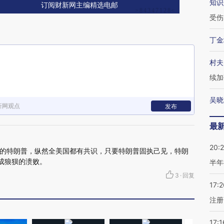
知识
订阅财新网主编精选电邮
受伤
丁金
村夫
续加
吴晓
新网观点
发布
最
20:
的特朗普，纵然全美国都有共识，只要特朗普固执己见，特朗
变成狼狈的溃败。
半年
3
·
回复
17:2
注册
17:1