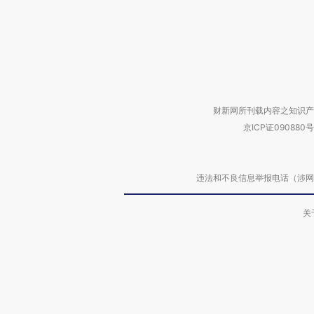
财新网所刊载内容之知识产
京ICP证090880号
违法和不良信息举报电话（涉网络暴力有
关