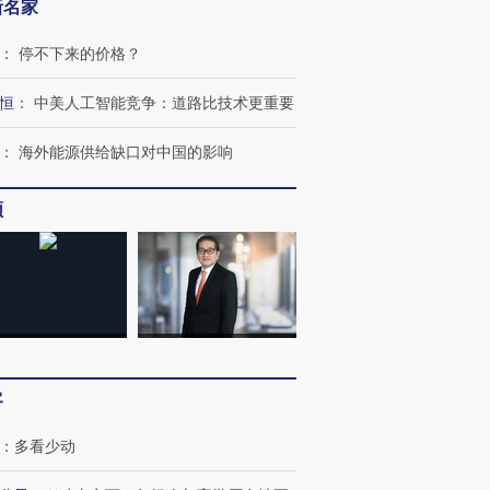
新名家
：
停不下来的价格？
恒
：
中美人工智能竞争：道路比技术更重要
：
海外能源供给缺口对中国的影响
频
客
：
多看少动