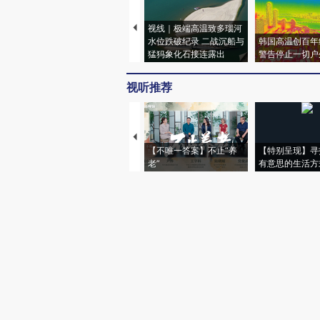
视线｜极端高温致多瑙河
水位跌破纪录 二战沉船与
韩国高温创百年
猛犸象化石接连露出
警告停止一切户
视听推荐
【不唯一答案】不止“养
【特别呈现】寻
老”
有意思的生活方