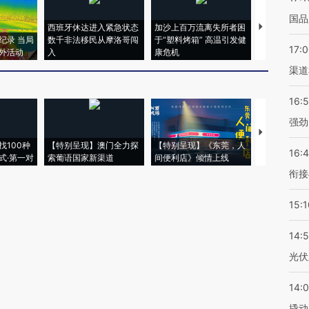
国品
西班牙休达进入紧急状态
加沙上百万流离失所者困
视线｜HYR
纪录 当局
数千非法移民从摩洛哥闯
于“塑料烤箱” 高温引发健
术：是什么
17:
外活动
入
康危机
心“花钱找虐
渠道
16:
强劲
【推广】走
找100种
【特别呈现】澳门全力探
【特别呈现】《东莞，人
会，让数智科
16:
式·第一对
索葡语国家新渠道
间便利店》倾情上线
业
衔接
15:1
14:
光伏
14:
撬动