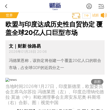
世界
试听
T中
欧盟与印度达成历史性自贸协定 覆
盖全球20亿人口巨型市场
文｜财新 徐路易
2026年01月28日 20:06
冯德莱恩称，该协定将创建一个覆盖20亿人口的联合
市场，占全球GDP的近四分之一
原图
当地时间2026年1月27日，印度新德里，欧盟委员
会主席乌尔苏拉·冯德莱恩（左）、印度总理纳伦德
拉·莫迪（中）和欧洲理事会主席安东尼奥·科斯塔
（右）合影。图：视觉中国