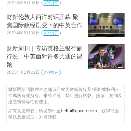
2025年05月08日
APP打开
财新伦敦大西洋对话开幕 聚
焦国际政经剧变下的中英合作
2025年05月08日
APP打开
财新周刊｜专访英格兰银行副
行长：中英面对许多共通的课
题
2025年02月22日
APP打开
财新网所刊载内容之知识产权为财新传媒及/或相关权利人
专属所有或持有。未经许可，禁止进行转载、摘编、复制及
建立镜像等任何使用。
如有意愿转载，请发邮件至
hello@caixin.com
，获得书面
确认及授权后，方可转载。