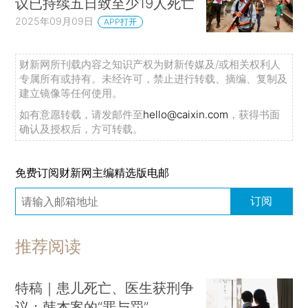
议已持续五日致至少19人死亡
2025年09月09日
APP打开
财新网所刊载内容之知识产权为财新传媒及/或相关权利人
专属所有或持有。未经许可，禁止进行转载、摘编、复制及
建立镜像等任何使用。
如有意愿转载，请发邮件至
hello@caixin.com
，获得书面
确认及授权后，方可转载。
免费订阅财新网主编精选版电邮
订阅
推荐阅读
特稿｜患儿死亡、医生获刑争
议：韩杰案的“罪与罚”