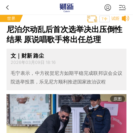
世界
试听
T中
尼泊尔动乱后首次选举决出压倒性
结果 原说唱歌手将出任总理
文｜财新 路尘
2026年03月09日 18:16
毛宁表示，中方祝贺尼方如期平稳完成联邦议会众议
院选举投票，乐见尼方顺利推进国家政治议程
原图