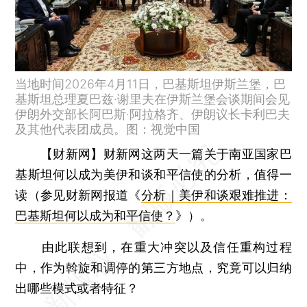
当地时间2026年4月11日，巴基斯坦伊斯兰堡，巴
基斯坦总理夏巴兹·谢里夫在伊斯兰堡会谈期间会见
伊朗外交部长阿巴斯·阿拉格齐、伊朗议长卡利巴夫
及其他代表团成员。图：视觉中国
【财新网】
财新网这两天一篇关于南亚国家巴
基斯坦何以成为美伊和谈和平信使的分析，值得一
读（参见财新网报道《
分析｜美伊和谈艰难推进：
巴基斯坦何以成为和平信使？
》）。
由此联想到，在重大冲突以及信任重构过程
中，作为斡旋和调停的第三方地点，究竟可以归纳
出哪些模式或者特征？