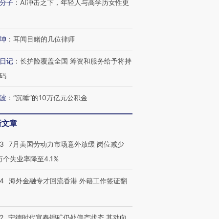
分子
：
AI冲击之下，年轻人与高学历女性更
坤
：
耳闻目睹的几位律师
日记
：
长护险覆盖全国 筹资和服务给予将持
码
波
：
“沉睡”的10万亿元公积金
新文章
43
7月美国劳动力市场意外放缓 岗位减少
3万个失业率降至4.1%
14
海外金融专才回流香港 外籍工作签证翻
2
宁德时代宜春锂矿仍处停产状态 其动向