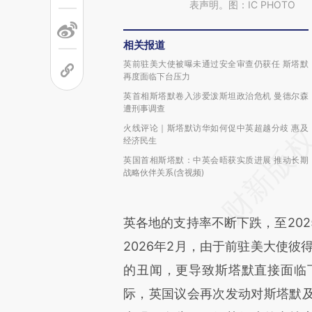
表声明。图：IC PHOTO
相关报道
英前驻美大使被曝未通过安全审查仍获任 斯塔默
再度面临下台压力
英首相斯塔默卷入涉爱泼斯坦政治危机 曼德尔森
遭刑事调查
火线评论｜斯塔默访华如何促中英超越分歧 惠及
经济民生
英国首相斯塔默：中英会晤获实质进展 推动长期
战略伙伴关系(含视频)
英各地的支持率不断下跌，至20
2026年2月，由于前驻美大使彼
的丑闻，更导致斯塔默直接面临下
际，英国议会再次发动对斯塔默