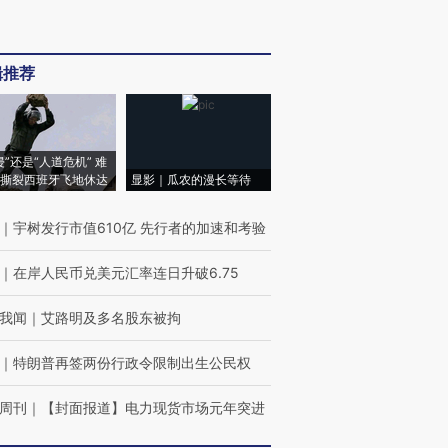
辑推荐
侵”还是“人道危机” 难
撕裂西班牙飞地休达
显影｜瓜农的漫长等待
｜
宇树发行市值610亿 先行者的加速和考验
｜
在岸人民币兑美元汇率连日升破6.75
我闻
｜
艾路明及多名股东被拘
｜
特朗普再签两份行政令限制出生公民权
周刊
｜
【封面报道】电力现货市场元年突进