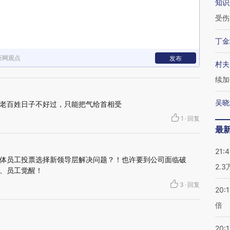
知识
受伤
丁金
新网观点
发布
村夫
续加
吴晓
老百姓日子不好过，只能把气给首相受
1
·
回复
最
21:
体员工投票选择新领导层解决问题？！也许要到公司面临破
2.
、员工觉醒！
3
·
回复
20:
倍
20:1