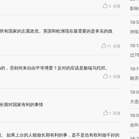
3
·
回复
影响
19:5
所有国家的左翼政党。英国和欧洲现在最需要的是务实的政
持续
19:1
11
·
回复
过7
动的，否则何来自由平等博爱？反对的应该是极端乌托邦。
19:1
2
·
回复
能否
19:
大选
长期对国家有利的事情
1
·
回复
19:0
会向
利。 如果上台的人能做长期有利的事，是不是也有权利做不好的
18: