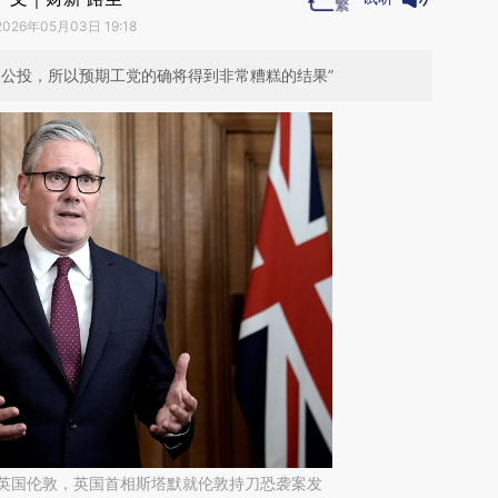
2026年05月03日 19:18
次公投，所以预期工党的确将得到非常糟糕的结果”
日，英国伦敦，英国首相斯塔默就伦敦持刀恐袭案发