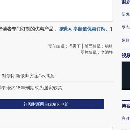
财
伍戈
罗志
求读者专门订制的优惠产品，
按此可享超值优惠订阅
。]
易峘
责任编辑：冯禹丁 | 版面编辑：鲍琦
图片编辑：李泊静
视
对伊朗新谈判方案“不满意”
季剩余约18年刑期改为居家软禁
订阅财新网主编精选电邮
博
唐涯