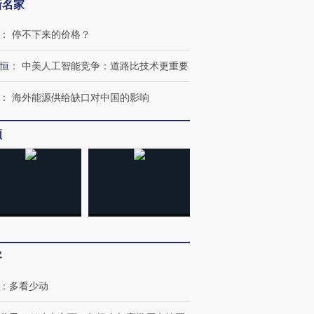
新名家
：
停不下来的价格？
恒
：
中美人工智能竞争：道路比技术更重要
：
海外能源供给缺口对中国的影响
频
客
：
多看少动