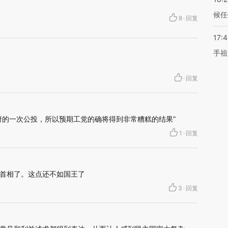
候任
8
·
回复
17:
手祖
·
回复
府的一次公投，所以预期工党的确将得到非常糟糕的结果”
1
·
回复
首相了。这点还不如国王了
3
·
回复