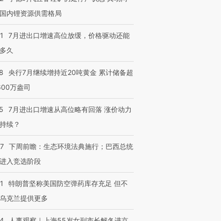
国内锂资源供需格局
1
7月进出口增速高位放缓，价格驱动还能
多久
8
央行7月继续增持近20吨黄金 累计储备超
600万盎司
5
7月进出口增速从高位略有回落 涨价动力
持续？
07
下周前瞻：生态环境法典施行；巴西总统
进入竞选阶段
1
特朗普坚称美国防空弹药库存充足 但不
乌克兰提供更多
24
人事观察｜上海55岁女副市长解冬进京