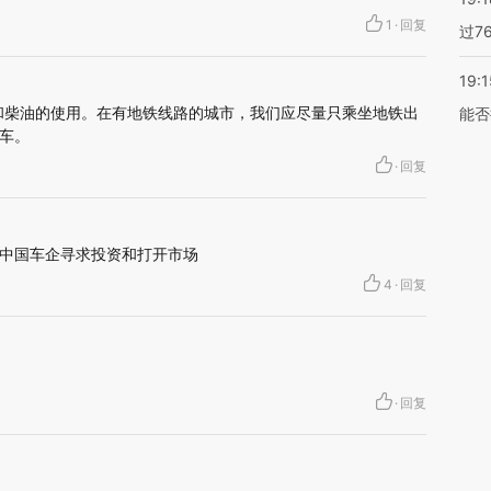
1
·
回复
过7
19:1
和柴油的使用。在有地铁线路的城市，我们应尽量只乘坐地铁出
能否
车。
·
回复
中国车企寻求投资和打开市场
4
·
回复
·
回复