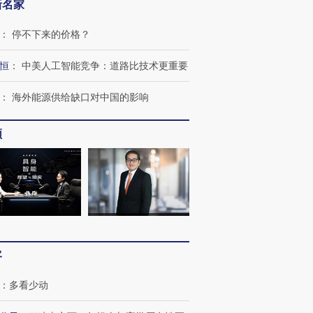
新名家
：
停不下来的价格？
恒
：
中美人工智能竞争：道路比技术更重要
：
海外能源供给缺口对中国的影响
频
客
：
多看少动