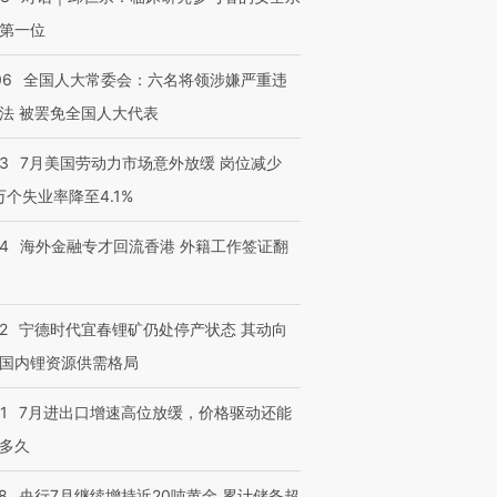
第一位
06
全国人大常委会：六名将领涉嫌严重违
法 被罢免全国人大代表
43
7月美国劳动力市场意外放缓 岗位减少
3万个失业率降至4.1%
14
海外金融专才回流香港 外籍工作签证翻
2
宁德时代宜春锂矿仍处停产状态 其动向
国内锂资源供需格局
1
7月进出口增速高位放缓，价格驱动还能
多久
8
央行7月继续增持近20吨黄金 累计储备超