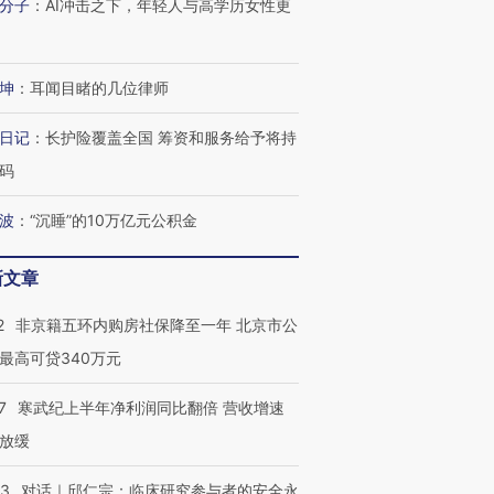
分子
：
AI冲击之下，年轻人与高学历女性更
坤
：
耳闻目睹的几位律师
日记
：
长护险覆盖全国 筹资和服务给予将持
码
波
：
“沉睡”的10万亿元公积金
新文章
2
非京籍五环内购房社保降至一年 北京市公
最高可贷340万元
7
寒武纪上半年净利润同比翻倍 营收增速
放缓
53
对话｜邱仁宗：临床研究参与者的安全永