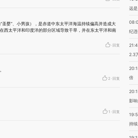
远是
08:
，意为“圣婴”、小男孩），是赤道中东太平洋海温持续偏高并造成大
在西太平洋和印度洋的部分区域导致干旱，并在东太平洋和南
纪违
21:
·
回复
2.
20:
。
倍
2
·
回复
20:1
影响
1
·
回复
19:5
持续
19:1