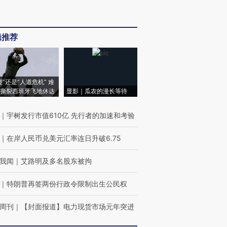
辑推荐
侵”还是“人道危机” 难
撕裂西班牙飞地休达
显影｜瓜农的漫长等待
｜
宇树发行市值610亿 先行者的加速和考验
｜
在岸人民币兑美元汇率连日升破6.75
我闻
｜
艾路明及多名股东被拘
｜
特朗普再签两份行政令限制出生公民权
周刊
｜
【封面报道】电力现货市场元年突进