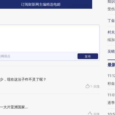
知识
订阅财新网主编精选电邮
受伤
丁金
村夫
续加
吴晓
新网观点
发布
最
11:1
少，现在这法子咋不灵了呢？
积金
1
·
回复
11:0
逐季
一大片亚洲国家…
10:
·
回复