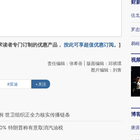
财
伍戈
罗志
易峘
求读者专门订制的优惠产品，
按此可享超值优惠订阅
。]
视
责任编辑：张希蓓 | 版面编辑：邱祺璞
图片编辑：刘青
#莫迪
+关注
博
例 世卫组织正全力核实传播链条
0% 特朗普称有意取消汽油税
唐涯