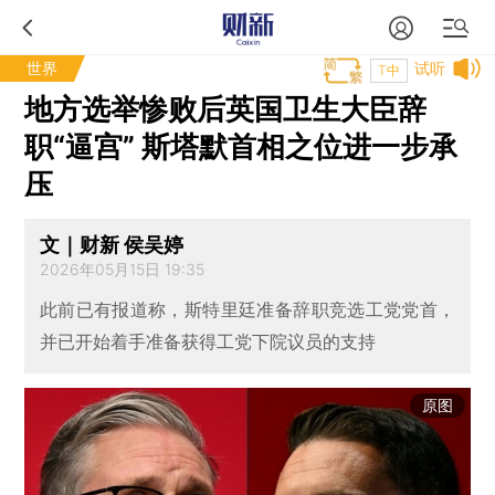
世界
试听
T中
地方选举惨败后英国卫生大臣辞
职“逼宫” 斯塔默首相之位进一步承
压
文｜财新 侯吴婷
2026年05月15日 19:35
此前已有报道称，斯特里廷准备辞职竞选工党党首，
并已开始着手准备获得工党下院议员的支持
原图