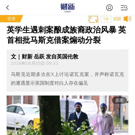
世界
试听
T中
英学生遇刺案酿成族裔政治风暴 英
首相批马斯克借案煽动分裂
文｜财新 岳跃 发自英国伦敦
2026年06月05日 09:33
马斯克近期多次在X上讨论诺瓦克案，并声称诺瓦克
的遭遇显示英国制度对白人存在偏见
原图