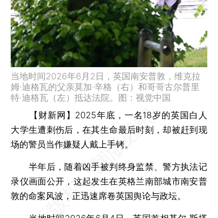
当地时间2026年6月2日，英国南安普敦，维克拉
姆·迪格瓦的父亲莫加·辛格（右）和哥哥古尔普里
特·迪格瓦（左）抵达法院。图：视觉中国
【财新网】
2025年底，一名18岁的英国白人
大学生遭刺伤后，在其生命最后时刻，却被赶到现
场的警员当作嫌疑人戴上手铐。
半年后，随着凶手被判终身监禁、警方执法记
录仪画面公开，这起发生在英格兰南部城市南安普
敦的命案风波，正迅速席卷英国舆论与政坛。