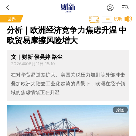
世界
试听
T中
分析｜欧洲经济竞争力焦虑升温 中
欧贸易摩擦风险增大
文｜财新 侯吴婷 路尘
2026年06月11日 15:10
在对华贸易逆差扩大、美国关税压力加剧等外部冲击
叠加欧洲大陆去工业化趋势的背景下，欧洲在经济领
域的焦虑情绪正在升温
原图