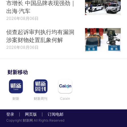
市增长 中国品牌表现强劲｜
出海·汽车
2026年08月06日
侦查起诉审判执行均有漏洞
涉案财物处置乱象何解
2026年08月06日
财新移动
财新
财新周刊
Caixin
登录
网页版
订阅电邮
|
|
Copyright 财新网 All Rights Reserved