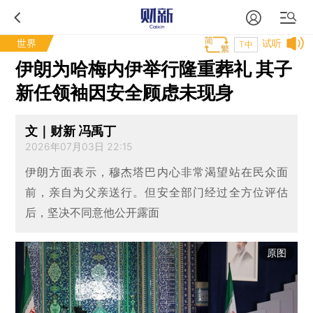
世界
试听
T中
伊朗为哈梅内伊举行隆重葬礼 其子
新任领袖因安全顾虑未现身
文｜财新 冯禹丁
2026年07月03日 22:15
伊朗方面表示，穆杰塔巴内心非常渴望站在民众面
前，亲自为父亲送行。但安全部门经过全方位评估
后，坚决不同意他公开露面
原图