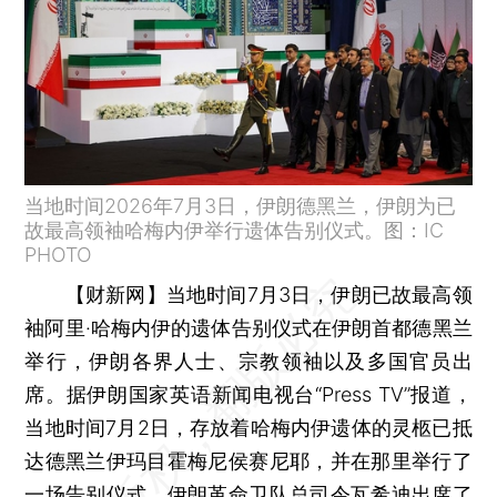
当地时间2026年7月3日，伊朗德黑兰，伊朗为已
故最高领袖哈梅内伊举行遗体告别仪式。图：IC
PHOTO
【财新网】
当地时间7月3日，伊朗已故最高领
袖阿里·哈梅内伊的遗体告别仪式在伊朗首都德黑兰
举行，伊朗各界人士、宗教领袖以及多国官员出
席。据伊朗国家英语新闻电视台“Press TV”报道，
当地时间7月2日，存放着哈梅内伊遗体的灵柩已抵
达德黑兰伊玛目霍梅尼侯赛尼耶，并在那里举行了
一场告别仪式。伊朗革命卫队总司令瓦希迪出席了