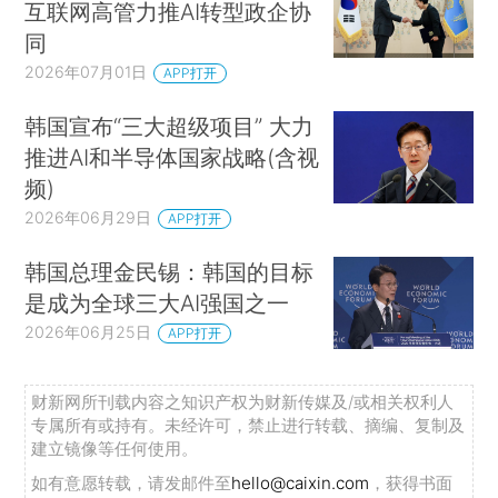
互联网高管力推AI转型政企协
同
2026年07月01日
APP打开
韩国宣布“三大超级项目” 大力
推进AI和半导体国家战略(含视
频)
2026年06月29日
APP打开
韩国总理金民锡：韩国的目标
是成为全球三大AI强国之一
2026年06月25日
APP打开
财新网所刊载内容之知识产权为财新传媒及/或相关权利人
专属所有或持有。未经许可，禁止进行转载、摘编、复制及
建立镜像等任何使用。
如有意愿转载，请发邮件至
hello@caixin.com
，获得书面