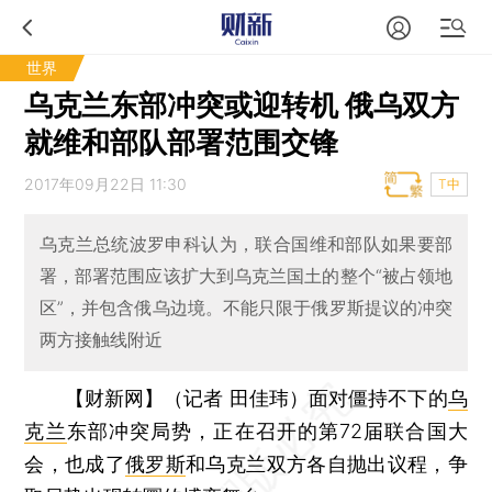
世界
乌克兰东部冲突或迎转机 俄乌双方
就维和部队部署范围交锋
2017年09月22日 11:30
T中
乌克兰总统波罗申科认为，联合国维和部队如果要部
署，部署范围应该扩大到乌克兰国土的整个“被占领地
区”，并包含俄乌边境。不能只限于俄罗斯提议的冲突
两方接触线附近
【财新网】（记者 田佳玮）
面对僵持不下的
乌
克兰
东部冲突局势，正在召开的第72届联合国大
会，也成了
俄罗斯
和乌克兰双方各自抛出议程，争