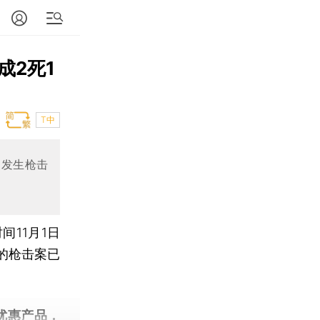
成2死1
T中
日发生枪击
11月1日
的枪击案已
优惠产品，