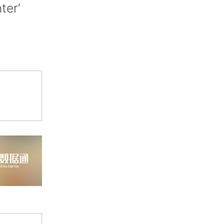
nter’