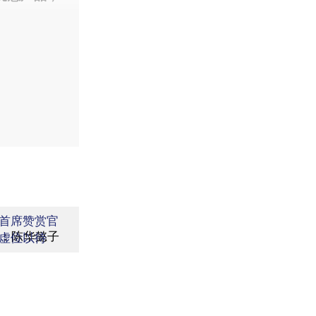
首席赞赏官
：陈华懿子
虚位以待