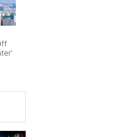
ff
nter’