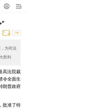
”
T中
国，为司法
大胜利
最高法院裁
禁令全面生
特朗普政府
，批准了特