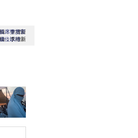
辑：李增新
首席赞赏官
辑：李增新
虚位以待