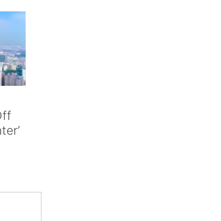
ff
nter’