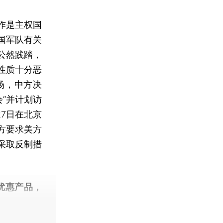
作是主权国
国军队有关
公然践踏，
性质十分恶
场，中方决
”并计划访
7日在北京
方要求美方
采取反制措
优惠产品，