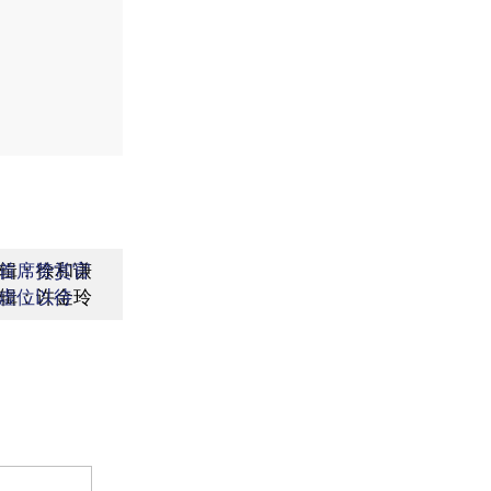
辑：徐和谦
首席赞赏官
辑：许金玲
虚位以待