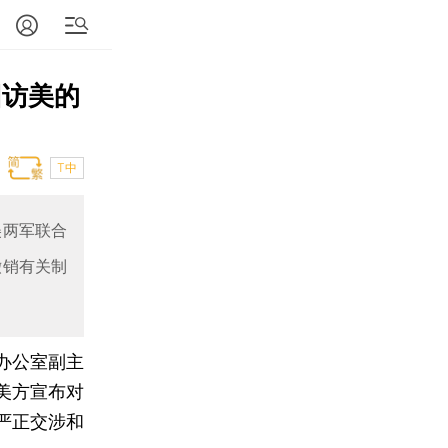
回访美的
T中
美两军联合
撤销有关制
办公室副主
美方宣布对
严正交涉和