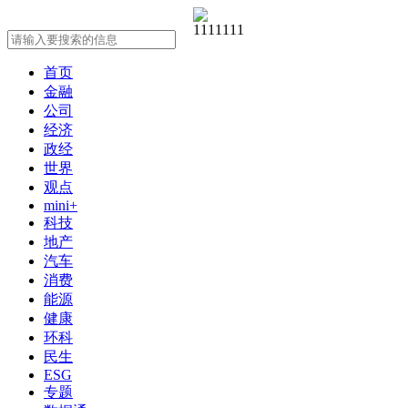
首页
金融
公司
经济
政经
世界
观点
mini+
科技
地产
汽车
消费
能源
健康
环科
民生
ESG
专题