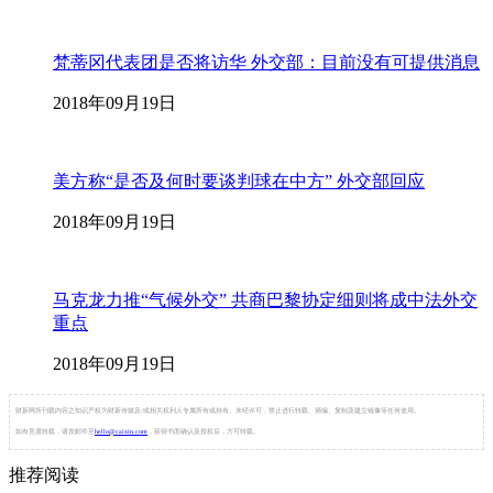
梵蒂冈代表团是否将访华 外交部：目前没有可提供消息
2018年09月19日
美方称“是否及何时要谈判球在中方” 外交部回应
2018年09月19日
马克龙力推“气候外交” 共商巴黎协定细则将成中法外交
重点
2018年09月19日
财新网所刊载内容之知识产权为财新传媒及/或相关权利人专属所有或持有。未经许可，禁止进行转载、摘编、复制及建立镜像等任何使用。
如有意愿转载，请发邮件至
hello@caixin.com
，获得书面确认及授权后，方可转载。
推荐阅读