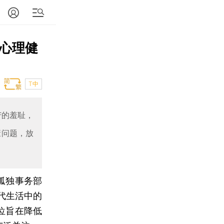
除心理健
T中
苦的羞耻，
康问题，放
“孤独事务部
一“现代生活中的
位旨在降低