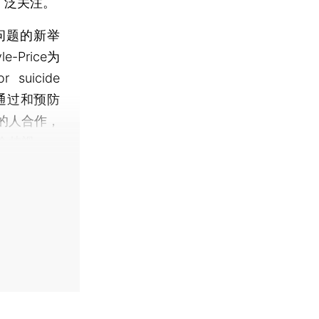
广泛关注。
问题的新举
Price为
uicide
组，通过和预防
的人合作，
会歧视。