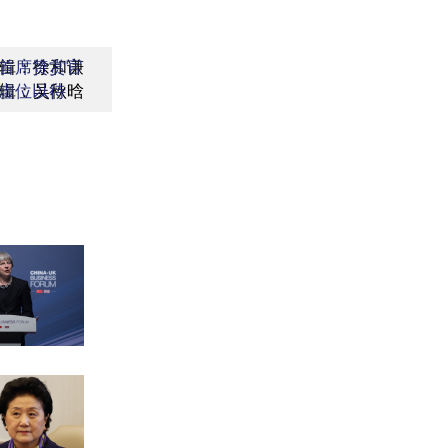
辑：徐和谦
首席赞赏官
辑：吴秋晗
虚位以待