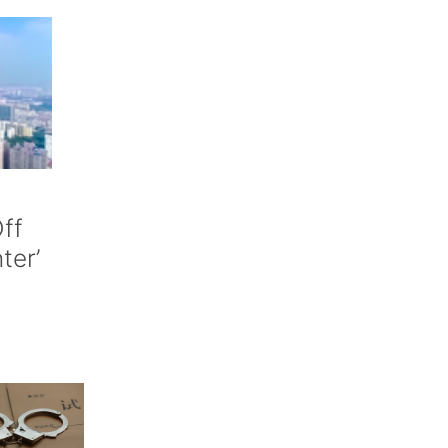
ff
nter’