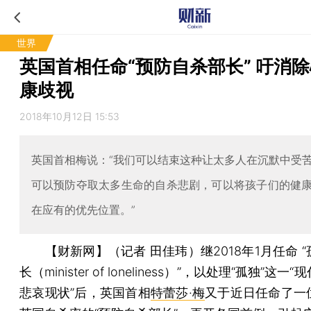
世界
英国首相任命“预防自杀部长” 吁消
康歧视
2018年10月12日 15:53
英国首相梅说：“我们可以结束这种让太多人在沉默中受
可以预防夺取太多生命的自杀悲剧，可以将孩子们的健
在应有的优先位置。”
【财新网】（记者 田佳玮）
继2018年1月任命 
长（minister of loneliness）”，以处理“孤独”这
悲哀现状”后，英国首相
特蕾莎·梅
又于近日任命了一