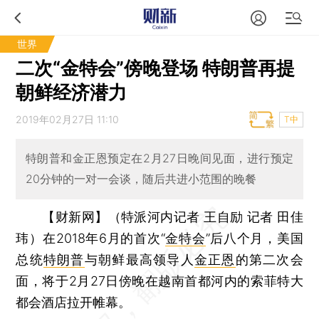
世界
二次“金特会”傍晚登场 特朗普再提
朝鲜经济潜力
2019年02月27日 11:10
T中
特朗普和金正恩预定在2月27日晚间见面，进行预定
20分钟的一对一会谈，随后共进小范围的晚餐
【财新网】（特派河内记者 王自励 记者 田佳
玮）
在2018年6月的首次“
金特会
”后八个月，美国
总统
特朗普
与朝鲜最高领导人
金正恩
的第二次会
面，将于2月27日傍晚在越南首都河内的索菲特大
都会酒店拉开帷幕。