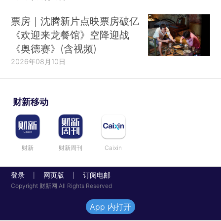
票房｜沈腾新片点映票房破亿
《欢迎来龙餐馆》空降迎战
《奥德赛》(含视频)
2026年08月10日
财新移动
财新
财新周刊
Caixin
登录
网页版
订阅电邮
|
|
Copyright 财新网 All Rights Reserved
App 内打开