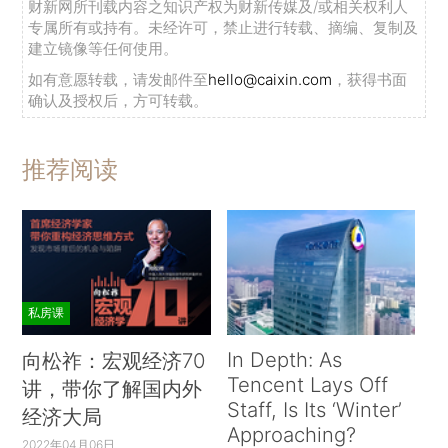
财新网所刊载内容之知识产权为财新传媒及/或相关权利人
专属所有或持有。未经许可，禁止进行转载、摘编、复制及
建立镜像等任何使用。
如有意愿转载，请发邮件至
hello@caixin.com
，获得书面
确认及授权后，方可转载。
推荐阅读
私房课
In Depth: As
向松祚：宏观经济70
Tencent Lays Off
讲，带你了解国内外
Staff, Is Its ‘Winter’
经济大局
Approaching?
2022年04月06日