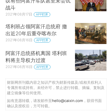
叹有些阿富汗军队甚至未尝试
战斗
2021年08月17日
APP打开
塔利班占领阿富汗总统府 撤
出近20年后重夺喀布尔
2021年08月16日
APP打开
阿富汗总统搭机离国 塔利班
料将主导权力过渡
2021年08月16日
APP打开
财新网所刊载内容之知识产权为财新传媒及/或相关权利人
专属所有或持有。未经许可，禁止进行转载、摘编、复制及
建立镜像等任何使用。
如有意愿转载，请发邮件至
hello@caixin.com
，获得书面
确认及授权后，方可转载。