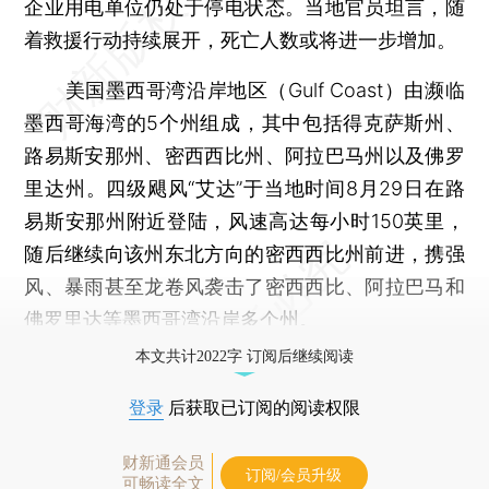
企业用电单位仍处于停电状态。当地官员坦言，随
着救援行动持续展开，死亡人数或将进一步增加。
美国墨西哥湾沿岸地区（Gulf Coast）由濒临
墨西哥海湾的5个州组成，其中包括得克萨斯州、
路易斯安那州、密西西比州、阿拉巴马州以及佛罗
里达州。四级飓风“艾达”于当地时间8月29日在路
易斯安那州附近登陆，风速高达每小时150英里，
随后继续向该州东北方向的密西西比州前进，携强
风、暴雨甚至龙卷风袭击了密西西比、阿拉巴马和
佛罗里达等墨西哥湾沿岸多个州。
本文共计2022字 订阅后继续阅读
登录
后获取已订阅的阅读权限
财新通会员
订阅/会员升级
可畅读全文