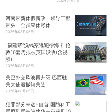
2022年04月01日
河南带薪休假新政：领导干部
带头，全员应休尽休
2026年08月05日
“福建帮”洗钱案逃犯徐海卡 伦
敦16套房拟被英国没收(含视
频)
2026年08月05日
美巴外交风波再升级 巴西驻
美大使遭撤销美签
2026年08月05日
犯罪部分未遂+自首 国防科工
局原副局长张建华一审获刑10