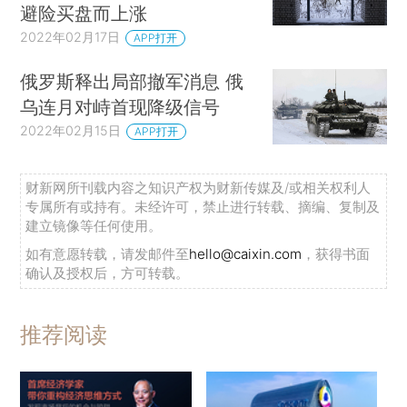
避险买盘而上涨
2022年02月17日
APP打开
俄罗斯释出局部撤军消息 俄
乌连月对峙首现降级信号
2022年02月15日
APP打开
财新网所刊载内容之知识产权为财新传媒及/或相关权利人
专属所有或持有。未经许可，禁止进行转载、摘编、复制及
建立镜像等任何使用。
如有意愿转载，请发邮件至
hello@caixin.com
，获得书面
确认及授权后，方可转载。
推荐阅读