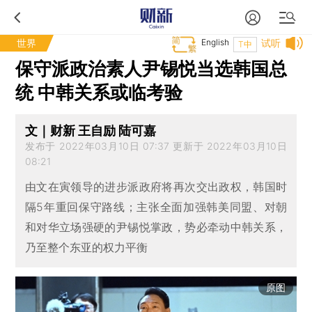
世界
English
试听
T中
保守派政治素人尹锡悦当选韩国总
统 中韩关系或临考验
文｜财新 王自励 陆可嘉
发布于 2022年03月10日 07:37 更新于 2022年03月10日
08:21
由文在寅领导的进步派政府将再次交出政权，韩国时
隔5年重回保守路线；主张全面加强韩美同盟、对朝
和对华立场强硬的尹锡悦掌政，势必牵动中韩关系，
乃至整个东亚的权力平衡
原图