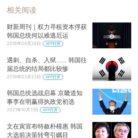
相关阅读
财新周刊｜权力寻租资本俘获
韩国总统何以难逃厄运
2018年04月28日
APP打开
遇刺、自杀、入狱…… 韩国往
届总统的结局都比较惨
2018年03月23日
APP打开
韩国总统选战启幕 京畿道知
事李在明赢得执政党初选
2021年10月11日
APP打开
文在寅宣布特赦朴槿惠 韩国
大选前决策转弯引瞩目