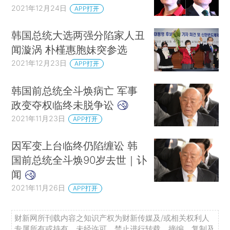
2021年12月24日
APP打开
韩国总统大选两强分陷家人丑
闻漩涡 朴槿惠胞妹突参选
2021年12月23日
APP打开
韩国前总统全斗焕病亡 军事
政变夺权临终未脱争讼
2021年11月23日
APP打开
因军变上台临终仍陷缠讼 韩
国前总统全斗焕90岁去世｜讣
闻
2021年11月26日
APP打开
财新网所刊载内容之知识产权为财新传媒及/或相关权利人
专属所有或持有。未经许可，禁止进行转载、摘编、复制及