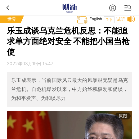
世界
English
试听
T中
乐玉成谈乌克兰危机反思：不能追
求单方面绝对安全 不能把小国当枪
使
2022年03月19日 15:47
乐玉成表示，当前国际风云最大的风暴眼无疑是乌克
兰危机。自危机爆发以来，中方始终积极劝和促谈，
为和平发声、为和谈尽力
原图