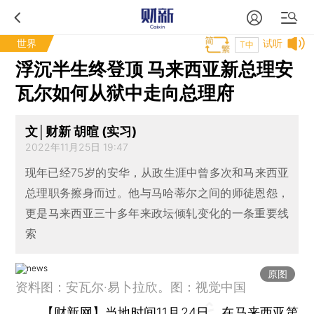
世界
试听
T中
浮沉半生终登顶 马来西亚新总理安
瓦尔如何从狱中走向总理府
文│财新 胡暄 (实习)
2022年11月25日 19:47
现年已经75岁的安华，从政生涯中曾多次和马来西亚
总理职务擦身而过。他与马哈蒂尔之间的师徒恩怨，
更是马来西亚三十多年来政坛倾轧变化的一条重要线
索
原图
资料图：安瓦尔·易卜拉欣。图：视觉中国
【财新网】
当地时间11月24日，在马来西亚第