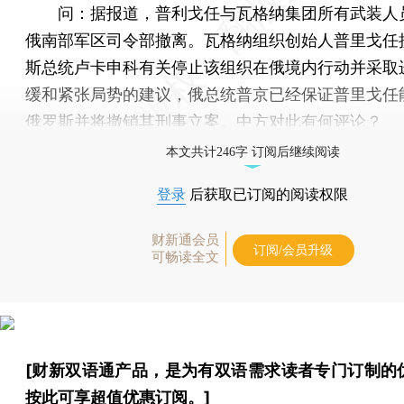
问：
据报道，普利戈任与瓦格纳集团所有武装人
俄南部军区司令部撤离。瓦格纳组织创始人普里戈任
斯总统卢卡申科有关停止该组织在俄境内行动并采取
缓和紧张局势的建议，俄总统普京已经保证普里戈任
俄罗斯并将撤销其刑事立案。中方对此有何评论？
本文共计246字 订阅后继续阅读
登录
后获取已订阅的阅读权限
财新通会员
订阅/会员升级
可畅读全文
[财新双语通产品，是为有双语需求读者专门订制的
按此可享超值优惠订阅
。]