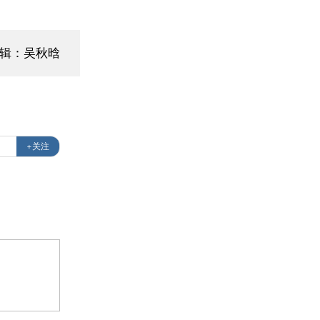
编辑：吴秋晗
+关注