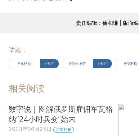
责任编辑：徐和谦 | 版面
话题：
#瓦格纳
+关注
#普里戈任
+关注
#俄罗斯
相关阅读
数字说｜图解俄罗斯雇佣军瓦格
纳“24小时兵变”始末
2023年06月25日
APP打开