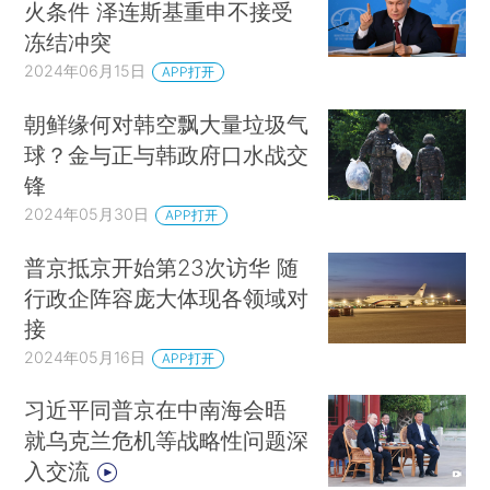
火条件 泽连斯基重申不接受
冻结冲突
2024年06月15日
APP打开
朝鲜缘何对韩空飘大量垃圾气
球？金与正与韩政府口水战交
锋
2024年05月30日
APP打开
普京抵京开始第23次访华 随
行政企阵容庞大体现各领域对
接
2024年05月16日
APP打开
习近平同普京在中南海会晤
就乌克兰危机等战略性问题深
入交流