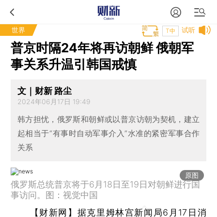
世界
试听
T中
普京时隔24年将再访朝鲜 俄朝军
事关系升温引韩国戒慎
文｜财新 路尘
2024年06月17日 19:49
韩方担忧，俄罗斯和朝鲜或以普京访朝为契机，建立
起相当于“有事时自动军事介入”水准的紧密军事合作
关系
原图
俄罗斯总统普京将于6月18日至19日对朝鲜进行国
事访问。图：视觉中国
【财新网】
据克里姆林宫新闻局6月17日消