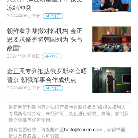
冻结冲突
2024年06月15日
APP打开
朝鲜着手裁撤对韩机构 金正
恩要求修宪将韩国列为“头号
敌国”
2024年01月16日
APP打开
金正恩专列抵达俄罗斯将会晤
普京 朝俄军事合作成焦点
2023年09月12日
APP打开
财新网所刊载内容之知识产权为财新传媒及/或相关权利人
专属所有或持有。未经许可，禁止进行转载、摘编、复制及
建立镜像等任何使用。
如有意愿转载，请发邮件至
hello@caixin.com
，获得书面
确认及授权后，方可转载。