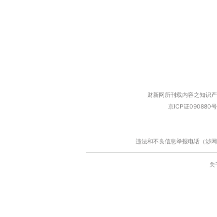
财新网所刊载内容之知识产
京ICP证090880号
违法和不良信息举报电话（涉网络暴力有
关