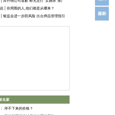
|
库什纳公司道歉 称无意打"女婿牌"推广
说
|
你周围的人,他们都是从哪来？
|
银监会进一步防风险 出台押品管理指引
新名家
：
停不下来的价格？