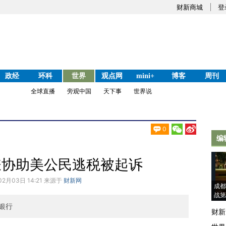
财新商城
登
政经
环科
世界
观点网
mini+
博客
周刊
全球直播
旁观中国
天下事
世界说
0
编
嫌协助美公民逃税被起诉
02月03日 14:21 来源于
财新网
成都
战第
银行
财新