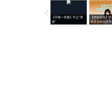
【不唯一答案】不止“养
【特别呈现】寻
老”
有意思的生活方