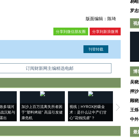
易峘
罗志
版面编辑：陈琦
视
分享到微信朋友圈
分享到新浪微博
信息。经确认即可刊登转载。
订阅财新网主编精选电邮
博
吴晓
押沙
顾晓
致多瑙河
加沙上百万流离失所者困
视线｜HYROX的吸金
马航飞行员
王烁
二战沉船与
于“塑料烤箱” 高温引发健
术：是什么让中产们甘
粒摇头丸 尿
露出
康危机
心“花钱找虐”？
毒品
中外
最