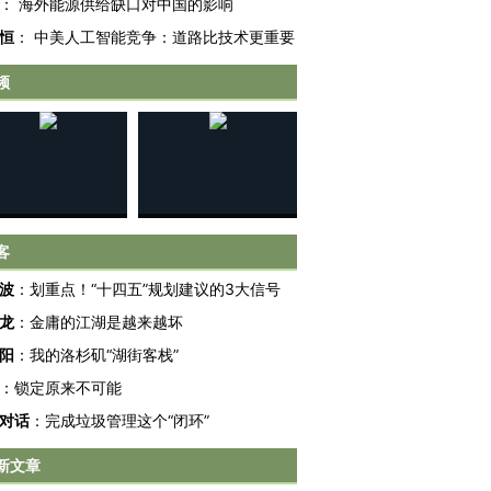
：
海外能源供给缺口对中国的影响
恒
：
中美人工智能竞争：道路比技术更重要
频
客
波
：
划重点！“十四五”规划建议的3大信号
龙
：
金庸的江湖是越来越坏
阳
：
我的洛杉矶“湖街客栈”
跨国走私7万
视线｜被称为“蟑螂”的印
视线｜“入侵”还是“人道危
：
锁定原来不可能
检体内含3种
度Z世代 用街头抗争将教
机”？难民潮撕裂西班牙
秘鲁纳斯
育部长拱下台
飞地休达
13人遇难
对话
：
完成垃圾管理这个“闭环”
新文章