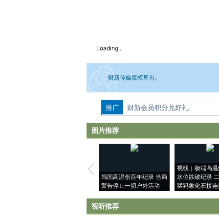
Loading...
财新传媒版权所有。
推广
如需刊登转载请点击右侧按钮，提交相关
财新会员积分兑好礼
图片推荐
视线｜极端高温
韩国高温创百年纪录 当局
水位跌破纪录 
警告停止一切户外活动
猛犸象化石接连
视听推荐