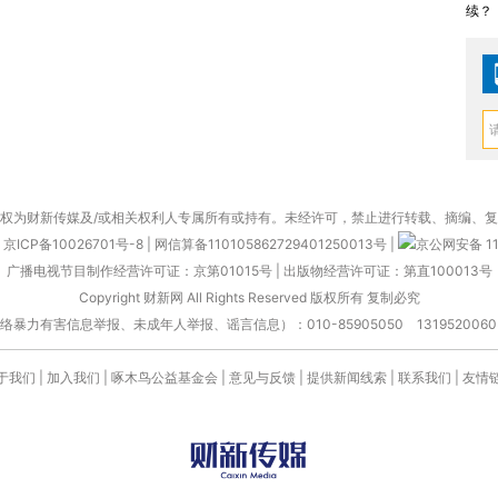
续？
权为财新传媒及/或相关权利人专属所有或持有。未经许可，禁止进行转载、摘编、
京ICP备10026701号-8
|
网信算备110105862729401250013号
|
京公网安备 11
广播电视节目制作经营许可证：京第01015号
|
出版物经营许可证：第直100013号
Copyright 财新网 All Rights Reserved 版权所有 复制必究
害信息举报、未成年人举报、谣言信息）：010-85905050 13195200605 举报邮
于我们
|
加入我们
|
啄木鸟公益基金会
|
意见与反馈
|
提供新闻线索
|
联系我们
|
友情