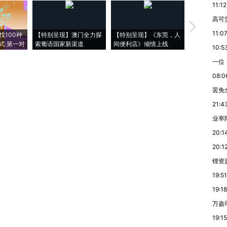
11:12
高可
【推广】走
11:0
找100种
【特别呈现】澳门全力探
【特别呈现】《东莞，人
会，让数智科
式·第一对
索葡语国家新渠道
间便利店》倾情上线
业
10:5
一位
08:0
罢免
21:4
业率降
20:1
20:1
锂资
19:51
19:18
万盎
19:15