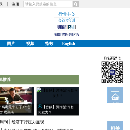
录
注册
行情中心
会议/培训
图片
视频
指数
English
辑推荐
订阅
电邮
“高考最牛钉子户”备
【音频】洱海治污 如
21次高考
何发力？
周刊
|
经济下行压力显现