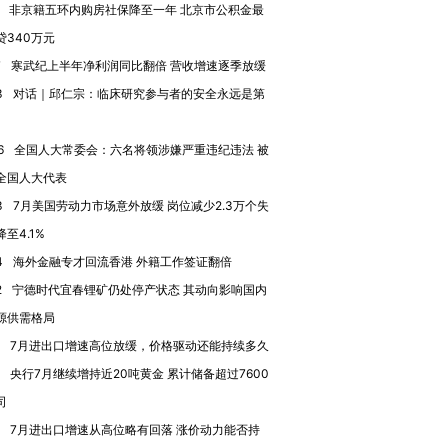
非京籍五环内购房社保降至一年 北京市公积金最
贷340万元
进第四届链博
【商旅对话】华住集团
7
寒武纪上半年净利润同比翻倍 营收增速逐季放缓
技“链”接产
【特别呈现】寻找100种
CFO：不靠规模取胜，华
【特别呈
有意思的生活方式·第三对
住三大增长引擎是什么？
有意思的
3
对话｜邱仁宗：临床研究参与者的安全永远是第
6
全国人大常委会：六名将领涉嫌严重违纪违法 被
全国人大代表
3
7月美国劳动力市场意外放缓 岗位减少2.3万个失
至4.1%
4
海外金融专才回流香港 外籍工作签证翻倍
2
宁德时代宜春锂矿仍处停产状态 其动向影响国内
源供需格局
7月进出口增速高位放缓，价格驱动还能持续多久
央行7月继续增持近20吨黄金 累计储备超过7600
司
7月进出口增速从高位略有回落 涨价动力能否持