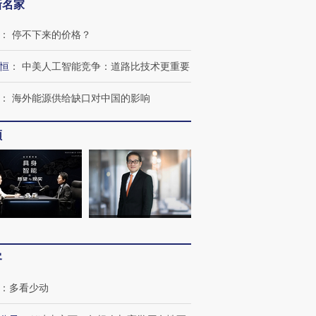
新名家
：
停不下来的价格？
恒
：
中美人工智能竞争：道路比技术更重要
OX的吸金
马航飞行员跨国走私7万
视线｜被称为“蟑螂”的印
让中产们甘
粒摇头丸 尿检体内含3种
度Z世代 用街头抗争将教
秘鲁纳斯
：
海外能源供给缺口对中国的影响
”？
毒品
育部长拱下台
13人遇难
频
进第四届链博
【商旅对话】华住集团
技“链”接产
【特别呈现】寻找100种
CFO：不靠规模取胜，华
【特别呈
有意思的生活方式·第三对
住三大增长引擎是什么？
有意思的
客
：
多看少动