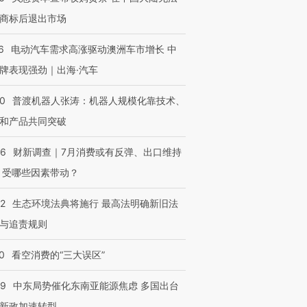
商标后退出市场
6
电动汽车需求高涨驱动澳洲车市增长 中
牌表现强劲｜出海·汽车
00
普渡机器人张涛：机器人规模化靠技术、
和产品共同突破
56
财新调查｜7月消费或有反弹、出口维持
 受哪些因素带动？
42
生态环境法典将施行 最高法明确新旧法
与追责规则
0
看空消费的“三大误区”
59
中东局势催化东南亚能源焦虑 多国出台
新政加速转型