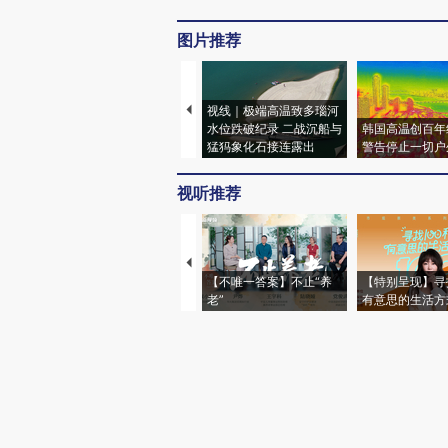
图片推荐
视线｜极端高温致多瑙河
水位跌破纪录 二战沉船与
韩国高温创百年
猛犸象化石接连露出
警告停止一切户
视听推荐
【不唯一答案】不止“养
【特别呈现】寻
老”
有意思的生活方