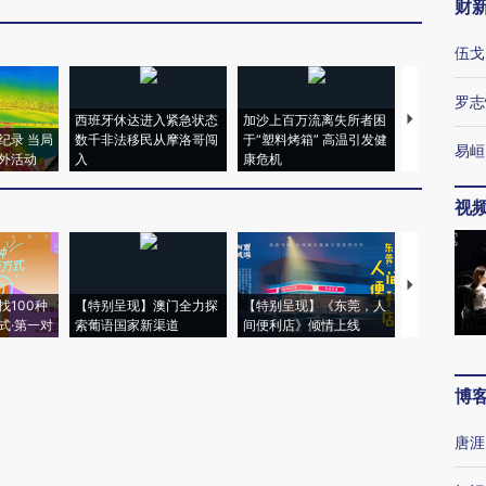
财
伍戈
罗志
西班牙休达进入紧急状态
加沙上百万流离失所者困
视线｜HYR
纪录 当局
数千非法移民从摩洛哥闯
于“塑料烤箱” 高温引发健
术：是什么
易峘
外活动
入
康危机
心“花钱找虐
视
【推广】走
找100种
【特别呈现】澳门全力探
【特别呈现】《东莞，人
会，让数智科
式·第一对
索葡语国家新渠道
间便利店》倾情上线
业
博
唐涯