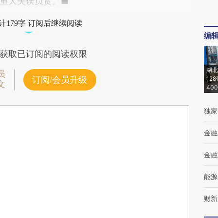
重大失误负责。■
计179字 订阅后继续阅读
编
获取已订阅的阅读权限
湖北
员
订阅/会员升级
12
文
40
独家
金融
金融
能源
财新