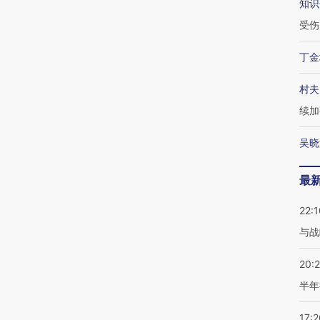
知识
受伤
丁金
村夫
续加
吴晓
最
22:1
与战
20:
半年
17:2