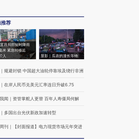
辑推荐
宜昌局部短时降雨
8毫米 紧急转移近
00人
显影｜瓜农的漫长等待
｜
规避封锁 中国超大油轮停靠埃及绕行非洲
｜
在岸人民币兑美元汇率连日升破6.75
我闻
｜
资管掌舵人更替 百年人寿僵局何解
｜
多国出台光伏新政加速转型
周刊
｜
【封面报道】电力现货市场元年突进