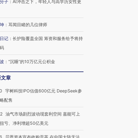
分子
：
AI冲击之下，年轻人与高学历女性更
坤
：
耳闻目睹的几位律师
日记
：
长护险覆盖全国 筹资和服务给予将持
码
波
：
“沉睡”的10万亿元公积金
新文章
0
宇树科技IPO估值600亿元 DeepSeek参
略配售
22
油气市场剧烈波动现套利空间 嘉能可上
扭亏、净利增超50亿美元
6
贝恩资本宣布收购贡茶 在中国大陆无法