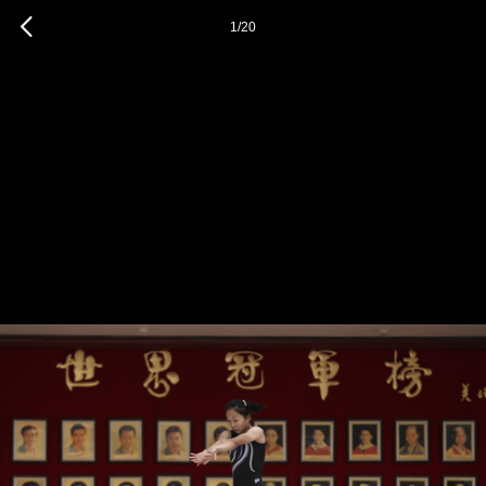
1
/
20