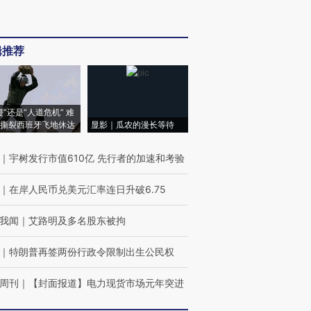
辑推荐
侵”还是“人道危机” 难
撕裂西班牙飞地休达
显影｜瓜农的漫长等待
｜
宇树发行市值610亿 先行者的加速和考验
｜
在岸人民币兑美元汇率连日升破6.75
我闻
｜
艾路明及多名股东被拘
｜
特朗普再签两份行政令限制出生公民权
周刊
｜
【封面报道】电力现货市场元年突进