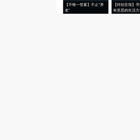
【不唯一答案】不止“养
【特别呈现】寻
老”
有意思的生活方