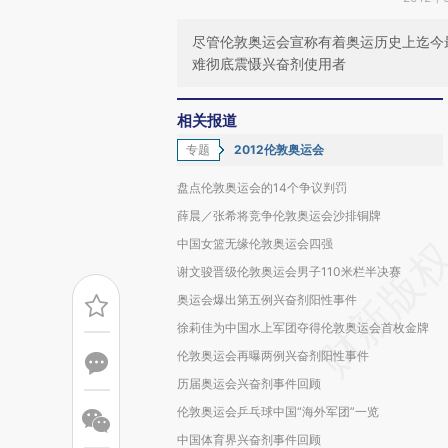
尽管伦敦奥运会宣称有着奥运历史上迄今
难彻底震慑兴奋剂使用者
相关报道
专题
2012伦敦奥运会
盘点伦敦奥运会的14个争议判罚
薛晨／张希将竞争伦敦奥运会沙排铜牌
中国女篮无缘伦敦奥运会四强
谢文骏晋级伦敦奥运会男子110米栏半决赛
奥运会爆出第五例兴奋剂阳性事件
徐莉佳为中国水上军团夺得伦敦奥运会首枚金牌
伦敦奥运会再曝两例兴奋剂阳性事件
历届奥运会兴奋剂事件回顾
伦敦奥运会乒乓球中国“海外军团”一览
中国体育界兴奋剂事件回顾