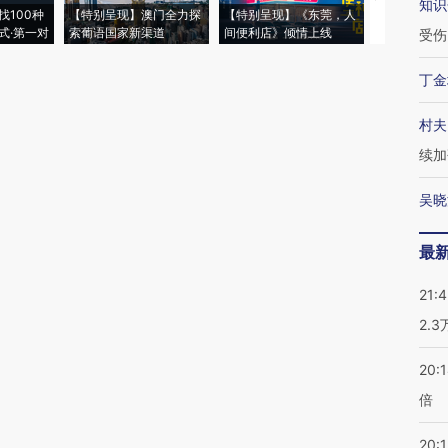
知识
找100种
【特别呈现】澳门全力探
【特别呈现】《东莞，人
会，让数智科
式·第一对
索葡语国家新渠道
间便利店》倾情上线
业
受伤
丁金
村夫
续加
吴晓
最
21:
2.
20:
倍
20:1