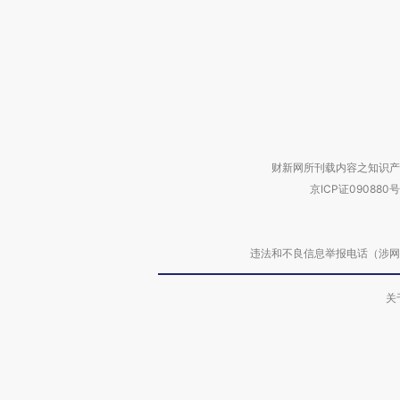
财新网所刊载内容之知识产
京ICP证090880号
违法和不良信息举报电话（涉网络暴力有
关