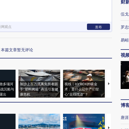
财
伍戈
新网观点
罗志
发布
易峘
本篇文章暂无评论
视
致多瑙河
加沙上百万流离失所者困
视线｜HYROX的吸金
马航飞行员
二战沉船与
于“塑料烤箱” 高温引发健
术：是什么让中产们甘
粒摇头丸 尿
露出
康危机
心“花钱找虐”？
毒品
博
唐涯
【推广】走