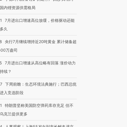
国内锂资源供需格局
1
7月进出口增速高位放缓，价格驱动还能
多久
8
央行7月继续增持近20吨黄金 累计储备超
600万盎司
5
7月进出口增速从高位略有回落 涨价动力
持续？
07
下周前瞻：生态环境法典施行；巴西总统
进入竞选阶段
1
特朗普坚称美国防空弹药库存充足 但不
乌克兰提供更多
24
人事观察｜上海55岁女副市长解冬进京