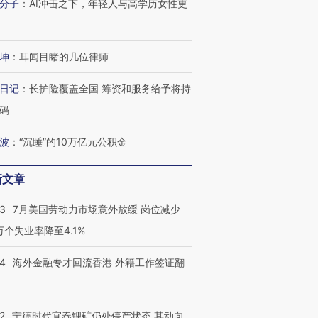
分子
：
AI冲击之下，年轻人与高学历女性更
技“链”接产
【特别呈现】寻找100种
CFO：不靠规模取胜，华
【特别呈
有意思的生活方式·第三对
住三大增长引擎是什么？
有意思的
坤
：
耳闻目睹的几位律师
日记
：
长护险覆盖全国 筹资和服务给予将持
码
波
：
“沉睡”的10万亿元公积金
新文章
43
7月美国劳动力市场意外放缓 岗位减少
3万个失业率降至4.1%
14
海外金融专才回流香港 外籍工作签证翻
2
宁德时代宜春锂矿仍处停产状态 其动向