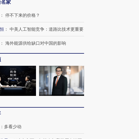
新名家
：
停不下来的价格？
恒
：
中美人工智能竞争：道路比技术更重要
：
海外能源供给缺口对中国的影响
频
跨国走私7万
视线｜被称为“蟑螂”的印
视线｜“入侵”还是“人道危
检体内含3种
度Z世代 用街头抗争将教
机”？难民潮撕裂西班牙
秘鲁纳斯
育部长拱下台
飞地休达
13人遇难
客
：
多看少动
进第四届链博
【商旅对话】华住集团