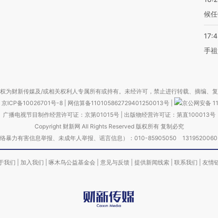
候任
17:
手祖
权为财新传媒及/或相关权利人专属所有或持有。未经许可，禁止进行转载、摘编、
京ICP备10026701号-8
|
网信算备110105862729401250013号
|
京公网安备 11
广播电视节目制作经营许可证：京第01015号
|
出版物经营许可证：第直100013号
Copyright 财新网 All Rights Reserved 版权所有 复制必究
害信息举报、未成年人举报、谣言信息）：010-85905050 13195200605 举报邮
于我们
|
加入我们
|
啄木鸟公益基金会
|
意见与反馈
|
提供新闻线索
|
联系我们
|
友情