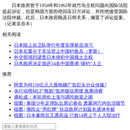
日本政府曾于1954年和1962年就竹岛主权问题向国际法院
提起诉讼，但是韩国方面拒绝回应日方诉讼，并拒绝接受国际
法院仲裁。此后，日本政府顾及日韩关系，搁置了诉讼提案。
（记者吴谷丰）
相关阅读
日本陆上自卫队举行年度实弹射击演习
日本右翼分子非法登上中国钓鱼岛（更新）
外交部强烈谴责日本侵犯中国领土主权
日本政府决定放还14名中国香港“保钓”人士
推荐
阿里为何150亿元入股电梯广告巨头分众传媒?
央行动用MLF“救助”低评级信用债 效果待察
盛松成：本轮房价上涨与调控政策之困
组图 | 泰国少年足球队出席记者会 透露洞穴内生活细节
组图 | 俄民众“亮红牌” 抗议政府计划延长退休年龄
组图 | 日本暴雨后又遇高温 已致14死上千人入院治疗