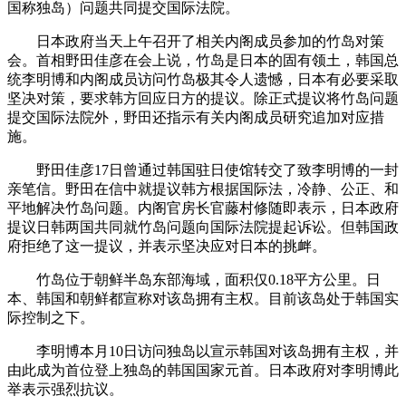
国称独岛）问题共同提交国际法院。
日本政府当天上午召开了相关内阁成员参加的竹岛对策
会。首相野田佳彦在会上说，竹岛是日本的固有领土，韩国总
统李明博和内阁成员访问竹岛极其令人遗憾，日本有必要采取
坚决对策，要求韩方回应日方的提议。除正式提议将竹岛问题
提交国际法院外，野田还指示有关内阁成员研究追加对应措
施。
野田佳彦17日曾通过韩国驻日使馆转交了致李明博的一封
亲笔信。野田在信中就提议韩方根据国际法，冷静、公正、和
平地解决竹岛问题。内阁官房长官藤村修随即表示，日本政府
提议日韩两国共同就竹岛问题向国际法院提起诉讼。但韩国政
府拒绝了这一提议，并表示坚决应对日本的挑衅。
竹岛位于朝鲜半岛东部海域，面积仅0.18平方公里。日
本、韩国和朝鲜都宣称对该岛拥有主权。目前该岛处于韩国实
际控制之下。
李明博本月10日访问独岛以宣示韩国对该岛拥有主权，并
由此成为首位登上独岛的韩国国家元首。日本政府对李明博此
举表示强烈抗议。