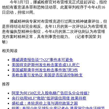
今年3月7日，挪威检察官对布雷维克正式提起诉讼，指控
他犯有蓄意谋杀罪和恐怖活动罪。此案审判程序于今年4月16
日启动，持续10周。
挪威精神病专家对布雷维克进行过两次精神健康评估，但
是所得结论却完全相反。去年11月的第一次评估认为布雷维克
患有偏执型精神分裂症，今年4月的第二次评估则认为布雷维
克作案时精神正常，具有刑事责任能力。 （记者李国荣 刘
敏）
相关阅读
挪威调查报告说“7•22”事件本可避免
美国得克萨斯州发生枪击案造成3人死亡
美国威斯康辛州发生枪击事件致7死3伤
美枪击案引发热议 美国是否应该控制枪支
推荐
阿里为何150亿元入股电梯广告巨头分众传媒?
央行动用MLF“救助”低评级信用债 效果待察
盛松成：本轮房价上涨与调控政策之困
组图 | 泰国少年足球队出席记者会 透露洞穴内生活细节