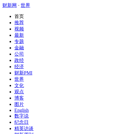
财新网
·
世界
首页
推荐
视频
最新
专题
金融
公司
政经
经济
财新PMI
世界
文化
观点
博客
图片
English
数字说
纪念日
精英访谈