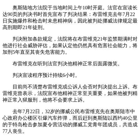
奥斯陆地方法院于当地时间上午10时开庭。法官在宣读长
达90页的判决书时首先宣布了判决结果：布雷维克去年7月22
日实施爆炸和枪击时未患精神病，因此被判处挪威法律规定最
高刑期即21年徒刑。
判决附加条款规定，法院将在布雷维克21年监禁期满时对
他进行社会威胁评估，如果认定他仍然具有危害社会能力，将
加刑5年直至其丧失危害能力。
布雷维克在听到法官判决他精神正常后面露微笑。
判决宣读程序预计持续6小时。
目前尚不清楚布雷维克或公诉人会否对判决提出上诉。布
雷维克曾表示，法院宣布他精神正常至关重要，如果他被判精
神正常入狱服刑，他将不会要求上诉。
去年7月22日，32岁的挪威公民布雷维克先在奥斯陆市中
心政府办公楼区引爆汽车炸弹，而后赶到奥斯陆以西约40公里
的于特岛枪击参加夏令营活动的挪威工党青年团成员，共造成
77人丧生。