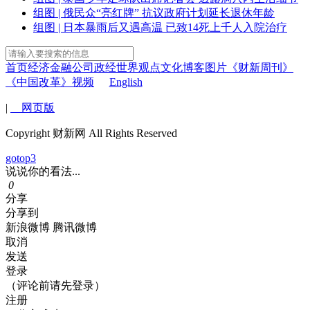
组图 | 俄民众“亮红牌” 抗议政府计划延长退休年龄
组图 | 日本暴雨后又遇高温 已致14死上千人入院治疗
首页
经济
金融
公司
政经
世界
观点
文化
博客
图片
《财新周刊》
《中国改革》
视频
English
|
网页版
Copyright 财新网 All Rights Reserved
gotop3
说说你的看法...
0
分享
分享到
新浪微博
腾讯微博
取消
发送
登录
（评论前请先登录）
注册