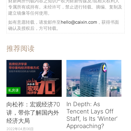
财新网所刊载内容之知识产权为财新传媒及/或相关权利人
专属所有或持有。未经许可，禁止进行转载、摘编、复制及
建立镜像等任何使用。
如有意愿转载，请发邮件至
hello@caixin.com
，获得书面
确认及授权后，方可转载。
推荐阅读
私房课
In Depth: As
向松祚：宏观经济70
Tencent Lays Off
讲，带你了解国内外
Staff, Is Its ‘Winter’
经济大局
Approaching?
2022年04月06日