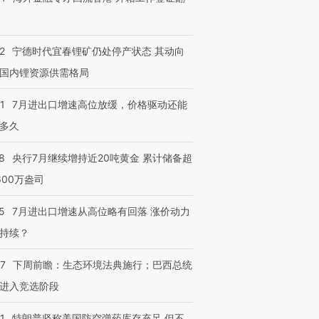
2
宁德时代宜春锂矿仍处停产状态 其动向
国内锂资源供需格局
1
7月进出口增速高位放缓，价格驱动还能
多久
8
央行7月继续增持近20吨黄金 累计储备超
600万盎司
5
7月进出口增速从高位略有回落 涨价动力
持续？
07
下周前瞻：生态环境法典施行；巴西总统
进入竞选阶段
1
特朗普坚称美国防空弹药库存充足 但不