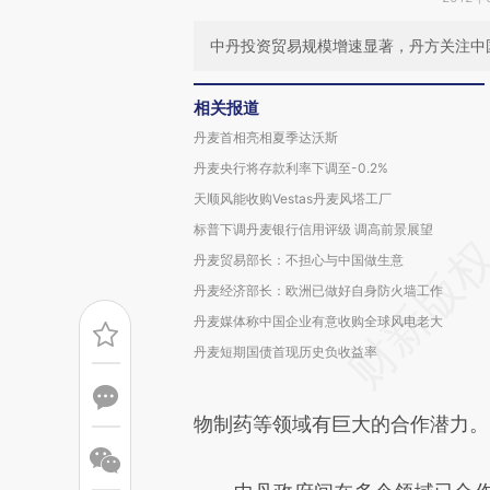
中丹投资贸易规模增速显著，丹方关注中
相关报道
丹麦首相亮相夏季达沃斯
丹麦央行将存款利率下调至-0.2%
天顺风能收购Vestas丹麦风塔工厂
标普下调丹麦银行信用评级 调高前景展望
丹麦贸易部长：不担心与中国做生意
丹麦经济部长：欧洲已做好自身防火墙工作
丹麦媒体称中国企业有意收购全球风电老大
丹麦短期国债首现历史负收益率
物制药等领域有巨大的合作潜力。