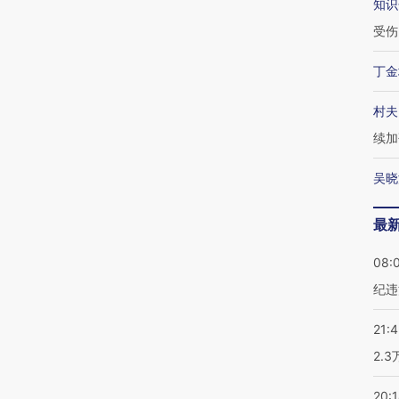
知识
受伤
丁金
村夫
续加
吴晓
最
08:
纪违
21:
2.
20: