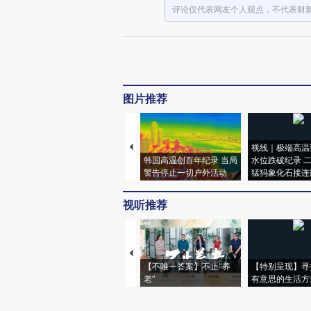
评论仅代表网友个人观点，不代表财
图片推荐
视线｜极端高温
韩国高温创百年纪录 当局
水位跌破纪录 
警告停止一切户外活动
猛犸象化石接连
视听推荐
【不唯一答案】不止“养
【特别呈现】寻
老”
有意思的生活方