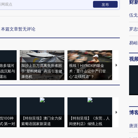
财
新网观点
发布
伍戈
本篇文章暂无评论
罗志
易峘
视
致多瑙河
加沙上百万流离失所者困
视线｜HYROX的吸金
马航飞行员
二战沉船与
于“塑料烤箱” 高温引发健
术：是什么让中产们甘
粒摇头丸 尿
露出
康危机
心“花钱找虐”？
毒品
博
【推广】走
找100种
【特别呈现】澳门全力探
【特别呈现】《东莞，人
会，让数智科
式·第一对
索葡语国家新渠道
间便利店》倾情上线
业
唐涯