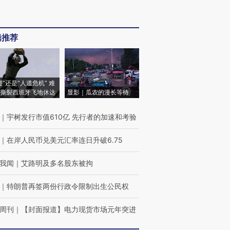
辑推荐
侵”还是“人道危机” 难
撕裂西班牙飞地休达
显影｜瓜农的漫长等待
｜
宇树发行市值610亿 先行者的加速和考验
｜
在岸人民币兑美元汇率连日升破6.75
我闻
｜
艾路明及多名股东被拘
｜
特朗普再签两份行政令限制出生公民权
周刊
｜
【封面报道】电力现货市场元年突进