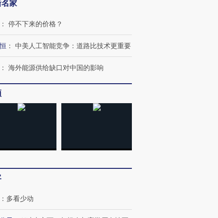
新名家
：
停不下来的价格？
恒
：
中美人工智能竞争：道路比技术更重要
：
海外能源供给缺口对中国的影响
频
跨国走私7万
视线｜被称为“蟑螂”的印
视线｜“入侵”还是“人道危
检体内含3种
度Z世代 用街头抗争将教
机”？难民潮撕裂西班牙
秘鲁纳斯
育部长拱下台
飞地休达
13人遇难
客
进第四届链博
【商旅对话】华住集团
技“链”接产
【特别呈现】寻找100种
CFO：不靠规模取胜，华
【特别呈
有意思的生活方式·第三对
住三大增长引擎是什么？
有意思的
：
多看少动