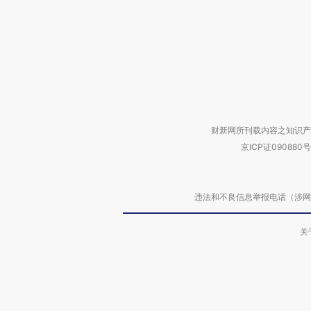
财新网所刊载内容之知识产
京ICP证090880号
违法和不良信息举报电话（涉网络暴力有
关