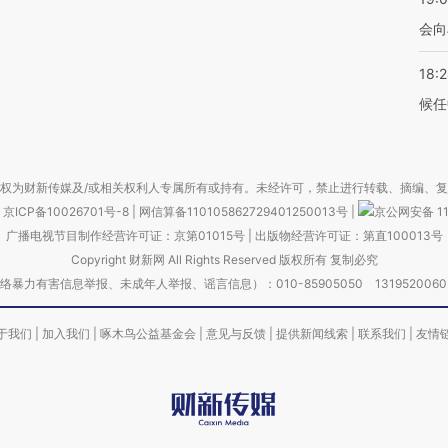
会向
18:
候任
权为财新传媒及/或相关权利人专属所有或持有。未经许可，禁止进行转载、摘编、
京ICP备10026701号-8
|
网信算备110105862729401250013号
|
京公网安备 11
广播电视节目制作经营许可证：京第01015号
|
出版物经营许可证：第直100013号
Copyright 财新网 All Rights Reserved 版权所有 复制必究
害信息举报、未成年人举报、谣言信息）：010-85905050 13195200605 举报邮
于我们
|
加入我们
|
啄木鸟公益基金会
|
意见与反馈
|
提供新闻线索
|
联系我们
|
友情