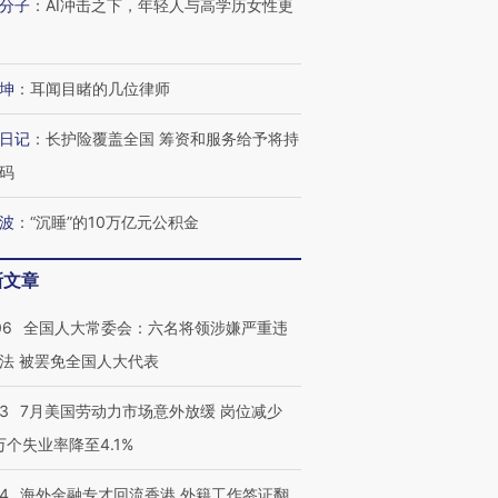
分子
：
AI冲击之下，年轻人与高学历女性更
坤
：
耳闻目睹的几位律师
日记
：
长护险覆盖全国 筹资和服务给予将持
码
波
：
“沉睡”的10万亿元公积金
新文章
06
全国人大常委会：六名将领涉嫌严重违
法 被罢免全国人大代表
43
7月美国劳动力市场意外放缓 岗位减少
3万个失业率降至4.1%
14
海外金融专才回流香港 外籍工作签证翻