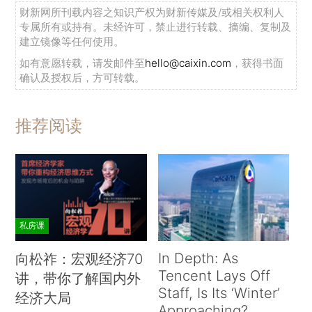
财新网所刊载内容之知识产权为财新传媒及/或相关权利人
专属所有或持有。未经许可，禁止进行转载、摘编、复制及
建立镜像等任何使用。
如有意愿转载，请发邮件至
hello@caixin.com
，获得书面
确认及授权后，方可转载。
推荐阅读
私房课
In Depth: As
向松祚：宏观经济70
Tencent Lays Off
讲，带你了解国内外
Staff, Is Its ‘Winter’
经济大局
Approaching?