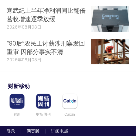
寒武纪上半年净利润同比翻倍
营收增速逐季放缓
2026年08月08日
“90后”农民工讨薪涉刑案发回
重审 因部分事实不清
2026年08月08日
财新移动
财新
财新周刊
Caixin
登录
网页版
订阅电邮
|
|