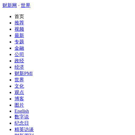
财新网
·
世界
首页
推荐
视频
最新
专题
金融
公司
政经
经济
财新PMI
世界
文化
观点
博客
图片
English
数字说
纪念日
精英访谈