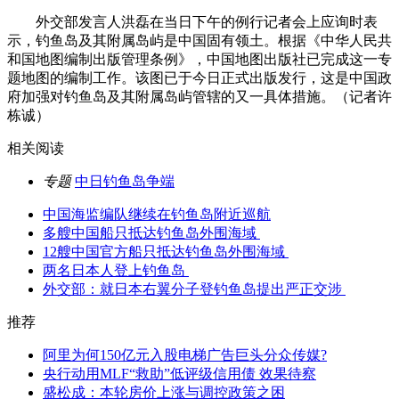
外交部发言人洪磊在当日下午的例行记者会上应询时表
示，钓鱼岛及其附属岛屿是中国固有领土。根据《中华人民共
和国地图编制出版管理条例》，中国地图出版社已完成这一专
题地图的编制工作。该图已于今日正式出版发行，这是中国政
府加强对钓鱼岛及其附属岛屿管辖的又一具体措施。（记者许
栋诚）
相关阅读
专题
中日钓鱼岛争端
中国海监编队继续在钓鱼岛附近巡航
多艘中国船只抵达钓鱼岛外围海域
12艘中国官方船只抵达钓鱼岛外围海域
两名日本人登上钓鱼岛
外交部：就日本右翼分子登钓鱼岛提出严正交涉
推荐
阿里为何150亿元入股电梯广告巨头分众传媒?
央行动用MLF“救助”低评级信用债 效果待察
盛松成：本轮房价上涨与调控政策之困