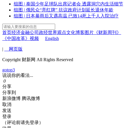
组图 | 泰国少年足球队出席记者会 透露洞穴内生活细节
组图 | 俄民众“亮红牌” 抗议政府计划延长退休年龄
组图 | 日本暴雨后又遇高温 已致14死上千人入院治疗
首页
经济
金融
公司
政经
世界
观点
文化
博客
图片
《财新周刊》
《中国改革》
视频
English
|
网页版
Copyright 财新网 All Rights Reserved
gotop3
说说你的看法...
0
分享
分享到
新浪微博
腾讯微博
取消
发送
登录
（评论前请先登录）