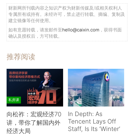
财新网所刊载内容之知识产权为财新传媒及/或相关权利人
专属所有或持有。未经许可，禁止进行转载、摘编、复制及
建立镜像等任何使用。
如有意愿转载，请发邮件至
hello@caixin.com
，获得书面
确认及授权后，方可转载。
推荐阅读
私房课
In Depth: As
向松祚：宏观经济70
Tencent Lays Off
讲，带你了解国内外
Staff, Is Its ‘Winter’
经济大局