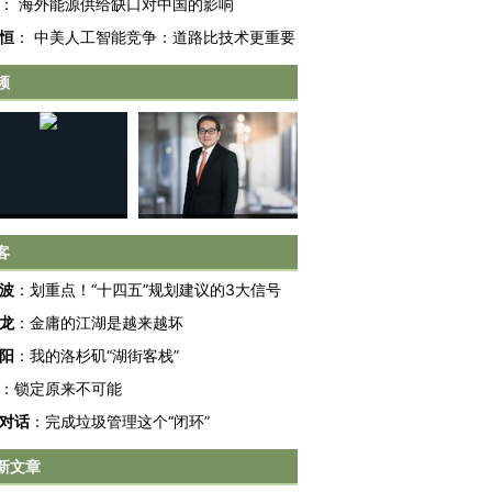
：
海外能源供给缺口对中国的影响
恒
：
中美人工智能竞争：道路比技术更重要
频
OX的吸金
马航飞行员跨国走私7万
视线｜被称为“蟑螂”的印
让中产们甘
粒摇头丸 尿检体内含3种
度Z世代 用街头抗争将教
秘鲁纳斯
”？
毒品
育部长拱下台
13人遇难
客
波
：
划重点！“十四五”规划建议的3大信号
进第四届链博
【商旅对话】华住集团
技“链”接产
【特别呈现】寻找100种
CFO：不靠规模取胜，华
【特别呈
龙
：
金庸的江湖是越来越坏
有意思的生活方式·第三对
住三大增长引擎是什么？
有意思的
阳
：
我的洛杉矶“湖街客栈”
：
锁定原来不可能
对话
：
完成垃圾管理这个“闭环”
新文章