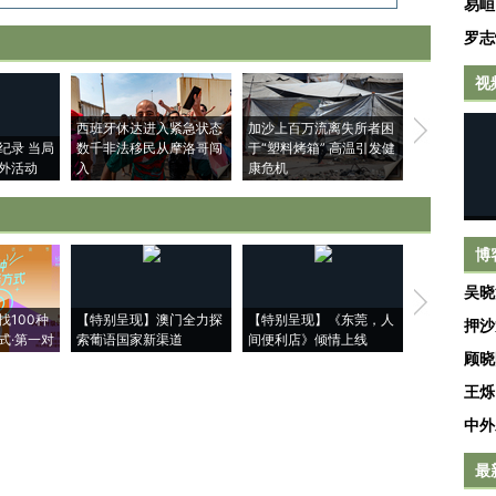
易峘
罗志
视
西班牙休达进入紧急状态
加沙上百万流离失所者困
视线｜HYR
纪录 当局
数千非法移民从摩洛哥闯
于“塑料烤箱” 高温引发健
术：是什么
外活动
入
康危机
心“花钱找虐
博
吴晓
【推广】走
找100种
【特别呈现】澳门全力探
【特别呈现】《东莞，人
会，让数智科
押沙
式·第一对
索葡语国家新渠道
间便利店》倾情上线
业
顾晓
王烁
中外
最