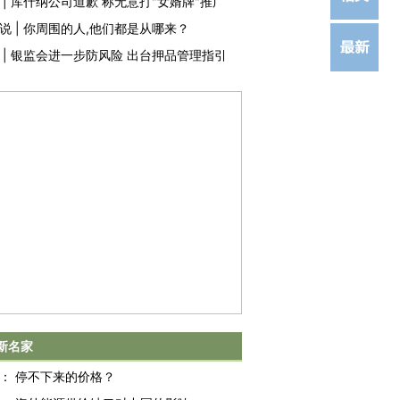
|
库什纳公司道歉 称无意打"女婿牌"推广
说
|
你周围的人,他们都是从哪来？
|
银监会进一步防风险 出台押品管理指引
新名家
：
停不下来的价格？