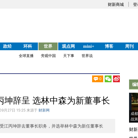
财新商城
登
政经
环科
世界
观点网
mini+
博客
周刊
全球直播
旁观中国
天下事
世界说
0
编
丙坤辞呈 选林中森为新董事长
09月27日 15:25 来源于
财新网
成都
战第
接受江丙坤辞去董事长职务，并选举林中森为新任董事长
财新