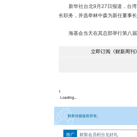
新华社台北9月27日报道，台湾
长职务，并选举林中森为新任董事长
海基会当天在其总部举行第八届董
立即订阅《财新周刊》
1
Loading...
财新传媒版权所有。
推广
如需刊登转载请点击右侧按钮，提交相关
财新会员积分兑好礼