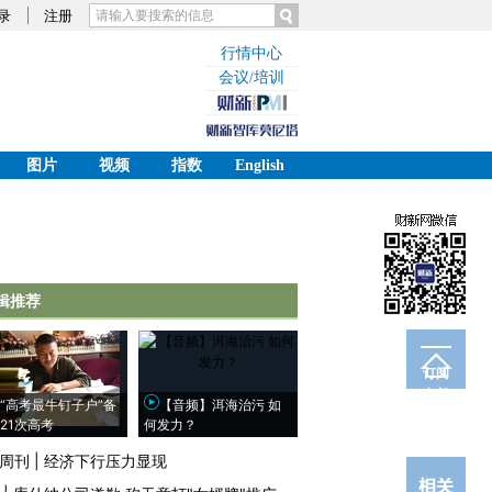
录
注册
行情中心
会议/培训
图片
视频
指数
English
辑推荐
订阅
电邮
“高考最牛钉子户”备
【音频】洱海治污 如
21次高考
何发力？
周刊
|
经济下行压力显现