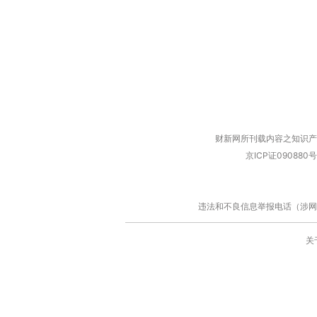
财新网所刊载内容之知识产
京ICP证090880号
违法和不良信息举报电话（涉网络暴力有
关