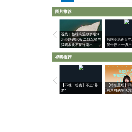
图片推荐
视线｜极端高温致多瑙河
水位跌破纪录 二战沉船与
韩国高温创百年
猛犸象化石接连露出
警告停止一切户
视听推荐
【不唯一答案】不止“养
【特别呈现】寻
老”
有意思的生活方