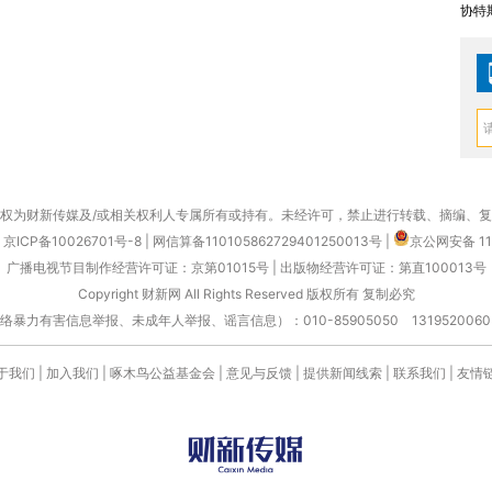
协特
权为财新传媒及/或相关权利人专属所有或持有。未经许可，禁止进行转载、摘编、
京ICP备10026701号-8
|
网信算备110105862729401250013号
|
京公网安备 11
广播电视节目制作经营许可证：京第01015号
|
出版物经营许可证：第直100013号
Copyright 财新网 All Rights Reserved 版权所有 复制必究
害信息举报、未成年人举报、谣言信息）：010-85905050 13195200605 举报邮
于我们
|
加入我们
|
啄木鸟公益基金会
|
意见与反馈
|
提供新闻线索
|
联系我们
|
友情