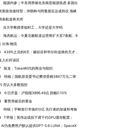
3
能源内参｜中东局势催化东南亚能源焦虑 多国出
伏新政加速转型；伊朗称与阿曼接近达成协议 海峡
两条航道将关闭
当大学教授变临时工，大学还是大学吗
8
海杰航运：今夏北极航道运营将扩大至7条船、8
｜出海·物流
3
439%之后的6天：被硅谷和华尔街追捧的天才，
走入杠杆误区
7
陈龙：Token时代的商业与组织
0
特稿｜国航原党委书记樊澄受贿3847万元二审
判 否认大多数指控
9
今日开盘：沪指报3896.49点 跌幅0.10%
4
蓄势突破后的黄金
1
特稿｜宇树发行市值610亿 先行者的加速和考验
9
T早报｜英伟达或拟下调下代GPU显存配置；
n AI为免费用户默认提供GPT-5.6 LUNA；SpaceX