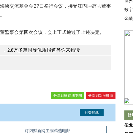
世界
海峡交流基金会27日举行会议，接受江丙坤辞去董事
数字
。
金融
监事会第四次会议，会上正式通过了上述决定。
，2.8万多篇同等优质报道等你来畅读
分享到微信朋友圈
分享到新浪微博
财
伍戈
信息。经确认即可刊登转载。
订阅财新网主编精选电邮