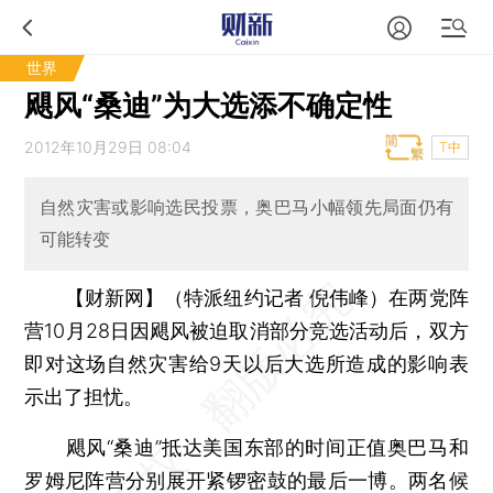
世界
飓风“桑迪”为大选添不确定性
2012年10月29日 08:04
T中
自然灾害或影响选民投票，奥巴马小幅领先局面仍有
可能转变
【财新网】（特派纽约记者 倪伟峰）
在两党阵
营10月28日因飓风被迫取消部分竞选活动后，双方
即对这场自然灾害给9天以后大选所造成的影响表
示出了担忧。
飓风“桑迪”抵达美国东部的时间正值奥巴马和
罗姆尼阵营分别展开紧锣密鼓的最后一博。两名候