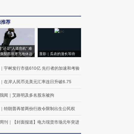
辑推荐
侵”还是“人道危机” 难
撕裂西班牙飞地休达
显影｜瓜农的漫长等待
｜
宇树发行市值610亿 先行者的加速和考验
｜
在岸人民币兑美元汇率连日升破6.75
我闻
｜
艾路明及多名股东被拘
｜
特朗普再签两份行政令限制出生公民权
周刊
｜
【封面报道】电力现货市场元年突进