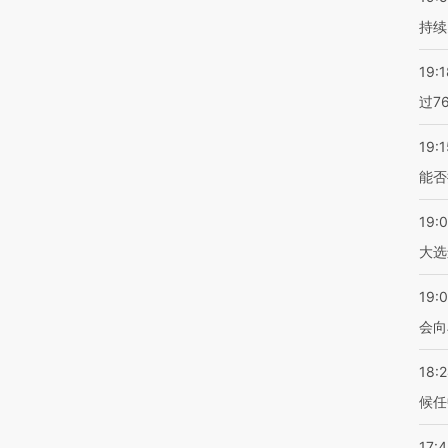
持续
19:1
过7
19:1
能否
19:
大选
19:0
会向
18:
候任
17: