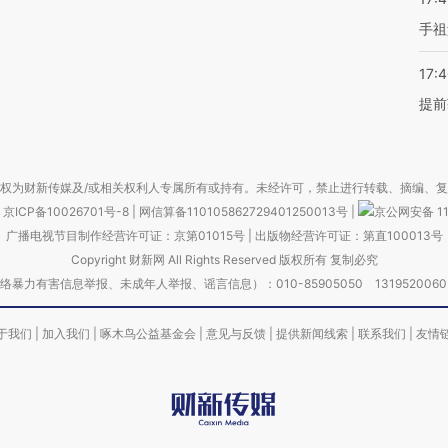
手祖
17:
提前
权为财新传媒及/或相关权利人专属所有或持有。未经许可，禁止进行转载、摘编、
京ICP备10026701号-8
|
网信算备110105862729401250013号
|
京公网安备 11
广播电视节目制作经营许可证：京第01015号
|
出版物经营许可证：第直100013号
Copyright 财新网 All Rights Reserved 版权所有 复制必究
害信息举报、未成年人举报、谣言信息）：010-85905050 13195200605 举报邮
于我们
|
加入我们
|
啄木鸟公益基金会
|
意见与反馈
|
提供新闻线索
|
联系我们
|
友情