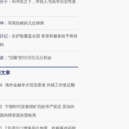
进第四届链博
【商旅对话】华住集团
分子
：
AI冲击之下，年轻人与高学历女性更
技“链”接产
【特别呈现】寻找100种
CFO：不靠规模取胜，华
【特别呈
有意思的生活方式·第三对
住三大增长引擎是什么？
有意思的
坤
：
耳闻目睹的几位律师
日记
：
长护险覆盖全国 筹资和服务给予将持
码
波
：
“沉睡”的10万亿元公积金
新文章
14
海外金融专才回流香港 外籍工作签证翻
2
宁德时代宜春锂矿仍处停产状态 其动向
国内锂资源供需格局
1
7月进出口增速高位放缓，价格驱动还能