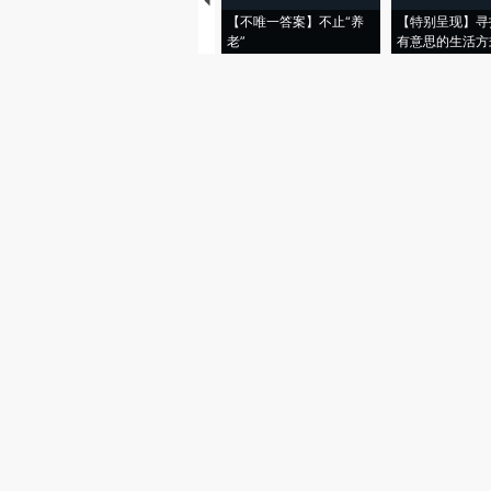
【不唯一答案】不止“养
【特别呈现】寻
老”
有意思的生活方