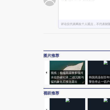
评论仅代表网友个人观点，不代表财
图片推荐
视线｜极端高温致多瑙河
水位跌破纪录 二战沉船与
韩国高温创百年
猛犸象化石接连露出
警告停止一切户
视听推荐