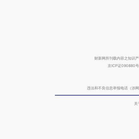
财新网所刊载内容之知识产
京ICP证090880号
违法和不良信息举报电话（涉网络暴力有
关