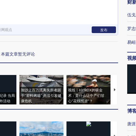
财
伍戈
罗志
新网观点
发布
易峘
本篇文章暂无评论
视
加沙上百万流离失所者困
视线｜HYROX的吸金
马航飞行员
纪录 当局
于“塑料烤箱” 高温引发健
术：是什么让中产们甘
粒摇头丸 尿
外活动
康危机
心“花钱找虐”？
毒品
博
唐涯