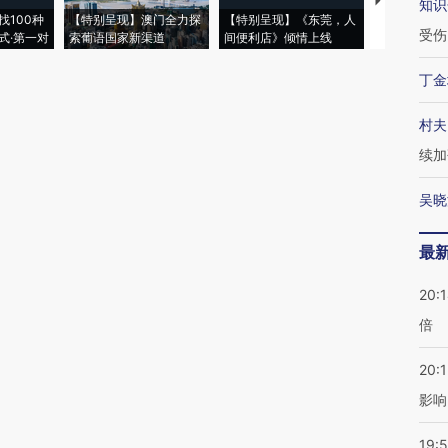
【推广】走
知识
找100种
【特别呈现】澳门全力探
【特别呈现】《东莞，人
会，让数智科
受伤
式·第一对
索葡语国家新渠道
间便利店》倾情上线
业
丁金
村夫
续加
吴晓
最
20:
倍
20:1
影响
19:5