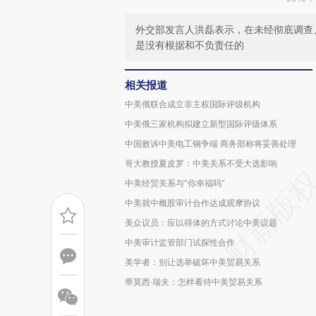
外交部发言人洪磊表示，在未经彻底调查
是没有根据和不负责任的
相关报道
中美俄联合成立非主权国际评级机构
中美俄三家机构拟建立新型国际评级体系
中国败诉中美电工钢争端 商务部称将妥善处理
哥大教授夏皮罗：中美关系不受大选影响
中美经贸关系与“你幸福吗”
中美就中概股审计合作达成观摩协议
美众议员：应以得体的方式讨论中美议题
中美审计监管部门试探性合作
美学者：别让选举破坏中美贸易关系
蒂莫西·瑞夫：怎样看待中美贸易关系