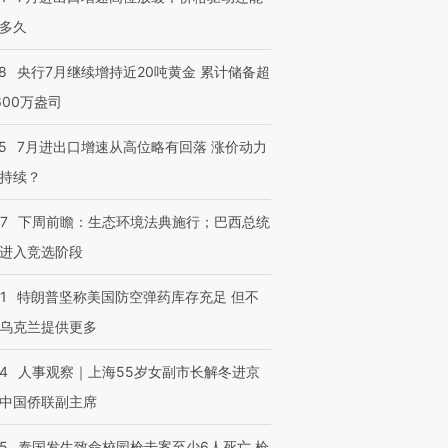
多久
8
央行7月继续增持近20吨黄金 累计储备超
600万盎司
5
7月进出口增速从高位略有回落 涨价动力
持续？
07
下周前瞻：生态环境法典施行；巴西总统
进入竞选阶段
1
特朗普坚称美国防空弹药库存充足 但不
乌克兰提供更多
24
人事观察｜上海55岁女副市长解冬进京
中国侨联副主席
45
泰国发生致命校园枪击案至少6人死亡 枪