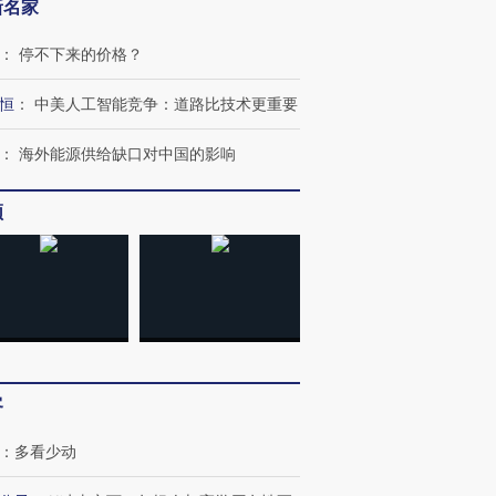
新名家
：
停不下来的价格？
恒
：
中美人工智能竞争：道路比技术更重要
：
海外能源供给缺口对中国的影响
频
跨国走私7万
视线｜被称为“蟑螂”的印
视线｜“入侵”还是“人道危
检体内含3种
度Z世代 用街头抗争将教
机”？难民潮撕裂西班牙
秘鲁纳斯
育部长拱下台
飞地休达
13人遇难
客
：
多看少动