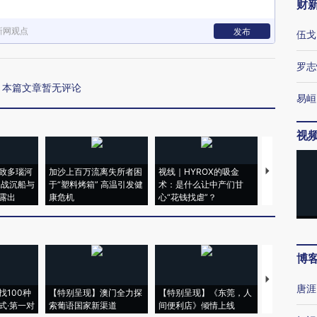
财
新网观点
发布
伍戈
罗志
本篇文章暂无评论
易峘
视
致多瑙河
加沙上百万流离失所者困
视线｜HYROX的吸金
马航飞行员
二战沉船与
于“塑料烤箱” 高温引发健
术：是什么让中产们甘
粒摇头丸 尿
露出
康危机
心“花钱找虐”？
毒品
博
【推广】走
唐涯
找100种
【特别呈现】澳门全力探
【特别呈现】《东莞，人
会，让数智科
式·第一对
索葡语国家新渠道
间便利店》倾情上线
业