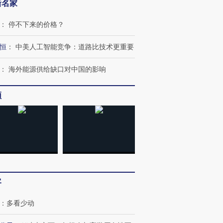
新名家
：
停不下来的价格？
恒
：
中美人工智能竞争：道路比技术更重要
：
海外能源供给缺口对中国的影响
频
跨国走私7万
视线｜被称为“蟑螂”的印
视线｜“入侵”还是“人道危
检体内含3种
度Z世代 用街头抗争将教
机”？难民潮撕裂西班牙
秘鲁纳斯
育部长拱下台
飞地休达
13人遇难
客
进第四届链博
【商旅对话】华住集团
：
多看少动
技“链”接产
【特别呈现】寻找100种
CFO：不靠规模取胜，华
【特别呈
有意思的生活方式·第三对
住三大增长引擎是什么？
有意思的