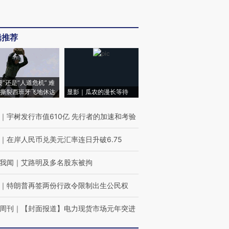
辑推荐
侵”还是“人道危机” 难
撕裂西班牙飞地休达
显影｜瓜农的漫长等待
｜
宇树发行市值610亿 先行者的加速和考验
｜
在岸人民币兑美元汇率连日升破6.75
我闻
｜
艾路明及多名股东被拘
｜
特朗普再签两份行政令限制出生公民权
周刊
｜
【封面报道】电力现货市场元年突进