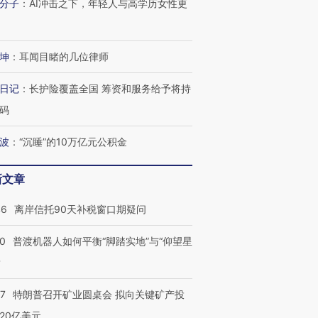
分子
：
AI冲击之下，年轻人与高学历女性更
坤
：
耳闻目睹的几位律师
日记
：
长护险覆盖全国 筹资和服务给予将持
码
波
：
“沉睡”的10万亿元公积金
新文章
46
离岸信托90天补税窗口期疑问
00
普渡机器人如何平衡“脚踏实地”与“仰望星
？
57
特朗普召开矿业圆桌会 拟向关键矿产投
20亿美元