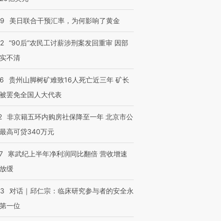
09
美日联合干预汇率，为何影响了黄金
32
“90后”农民工讨薪涉刑案发回重审 因部
实不清
36
贵州山脚树矿难致16人死亡近三年 矿长
被罢免全国人大代表
2
非京籍五环内购房社保降至一年 北京市公
最高可贷340万元
7
寒武纪上半年净利润同比翻倍 营收增速
放缓
53
对话｜邱仁宗：临床研究参与者的安全永
第一位