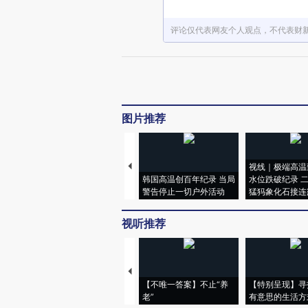
评论仅代表网友个人观点，不代表财
图片推荐
视线｜极端高温
韩国高温创百年纪录 当局
水位跌破纪录 
警告停止一切户外活动
猛犸象化石接连
视听推荐
【不唯一答案】不止“养
【特别呈现】寻
老”
有意思的生活方