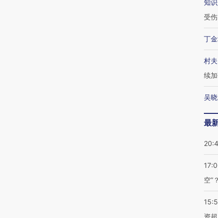
知识
受伤
丁金
村夫
续加
吴晓
最
20:
17:
空”
15:
资超