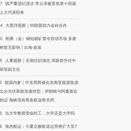
07
因严重违纪违法 李云泽被罢免第十四届
人大代表职务
44
大西洋观察｜特朗普助力金砖合作
40
刚果（金）铜钴精矿禁令扰动市场 多家
称暂无影响 | 出海·政策
25
人事观察｜长期任职湖北 周新群升任中
研室副主任
3
能源内参｜中东局势催化东南亚能源焦虑
出台光伏新政加速转型；伊朗称与阿曼接近
协议 海峡现有两条航道将关闭
6
当大学教授变临时工，大学还是大学吗
8
海杰航运：今夏北极航道运营将扩大至7