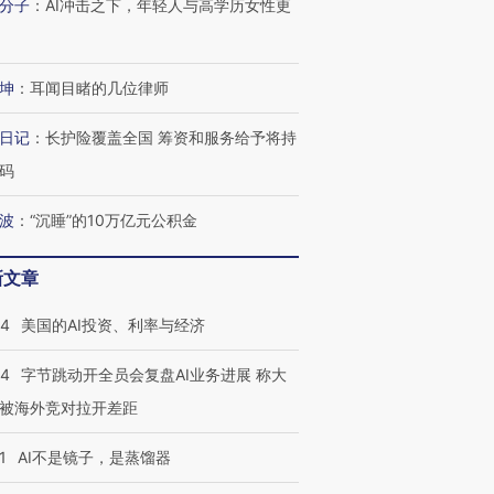
分子
：
AI冲击之下，年轻人与高学历女性更
坤
：
耳闻目睹的几位律师
日记
：
长护险覆盖全国 筹资和服务给予将持
码
波
：
“沉睡”的10万亿元公积金
新文章
44
美国的AI投资、利率与经济
44
字节跳动开全员会复盘AI业务进展 称大
被海外竞对拉开差距
1
AI不是镜子，是蒸馏器