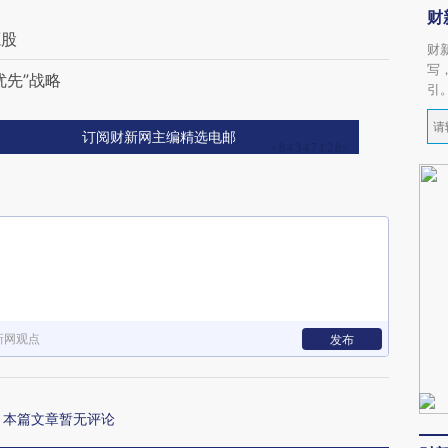
财
源股
财
写
优先”战略
引
订阅财新网主编精选电邮
新网观点
发布
本篇文章暂无评论