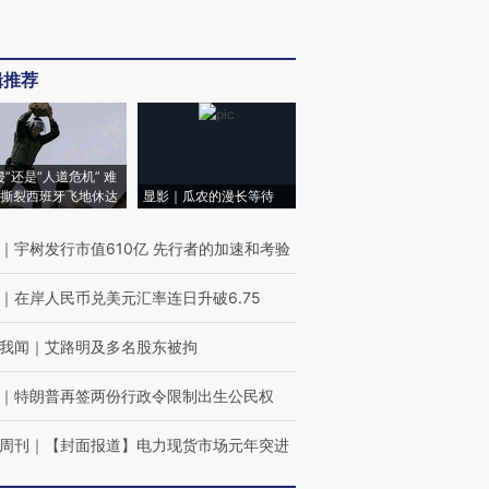
辑推荐
侵”还是“人道危机” 难
撕裂西班牙飞地休达
显影｜瓜农的漫长等待
｜
宇树发行市值610亿 先行者的加速和考验
｜
在岸人民币兑美元汇率连日升破6.75
我闻
｜
艾路明及多名股东被拘
｜
特朗普再签两份行政令限制出生公民权
周刊
｜
【封面报道】电力现货市场元年突进