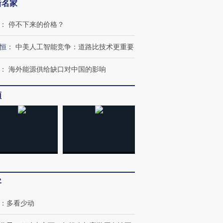
新名家
：
停不下来的价格？
跨国走私7万
视线｜被称为“蟑螂”的印
视线｜“入侵”还是“人道危
恒
：
中美人工智能竞争：道路比技术更重要
检体内含3种
度Z世代 用街头抗争将教
机”？难民潮撕裂西班牙
秘鲁纳斯
育部长拱下台
飞地休达
13人遇难
：
海外能源供给缺口对中国的影响
频
进第四届链博
【商旅对话】华住集团
技“链”接产
【特别呈现】寻找100种
CFO：不靠规模取胜，华
【特别呈
有意思的生活方式·第三对
住三大增长引擎是什么？
有意思的
客
：
多看少动