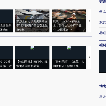
财
伍戈
加沙上百万流离失所者困
视线｜HYROX的吸金
马航飞行员
罗志
纪录 当局
于“塑料烤箱” 高温引发健
术：是什么让中产们甘
粒摇头丸 尿
外活动
康危机
心“花钱找虐”？
毒品
易峘
视
【推广】走
找100种
【特别呈现】澳门全力探
【特别呈现】《东莞，人
会，让数智科
式·第一对
索葡语国家新渠道
间便利店》倾情上线
业
博
唐涯