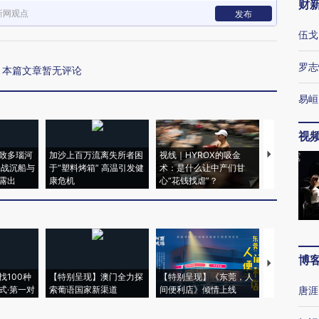
财
新网观点
发布
伍戈
罗志
本篇文章暂无评论
易峘
视
致多瑙河
加沙上百万流离失所者困
视线｜HYROX的吸金
马航飞行员
二战沉船与
于“塑料烤箱” 高温引发健
术：是什么让中产们甘
粒摇头丸 尿
露出
康危机
心“花钱找虐”？
毒品
博
【推广】走
找100种
【特别呈现】澳门全力探
【特别呈现】《东莞，人
会，让数智科
式·第一对
索葡语国家新渠道
间便利店》倾情上线
业
唐涯