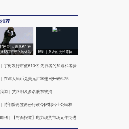
辑推荐
侵”还是“人道危机” 难
撕裂西班牙飞地休达
显影｜瓜农的漫长等待
｜
宇树发行市值610亿 先行者的加速和考验
｜
在岸人民币兑美元汇率连日升破6.75
我闻
｜
艾路明及多名股东被拘
｜
特朗普再签两份行政令限制出生公民权
周刊
｜
【封面报道】电力现货市场元年突进