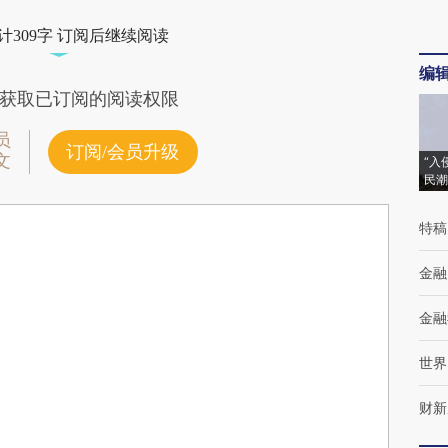
计309字 订阅后继续阅读
编
获取已订阅的阅读权限
员
订阅/会员升级
文
“入
民潮
特稿
金融
金融
世界
财新