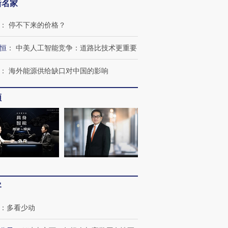
新名家
：
停不下来的价格？
恒
：
中美人工智能竞争：道路比技术更重要
：
海外能源供给缺口对中国的影响
频
跨国走私7万
视线｜被称为“蟑螂”的印
视线｜“入侵”还是“人道危
检体内含3种
度Z世代 用街头抗争将教
机”？难民潮撕裂西班牙
秘鲁纳斯
育部长拱下台
飞地休达
13人遇难
客
进第四届链博
【商旅对话】华住集团
技“链”接产
【特别呈现】寻找100种
CFO：不靠规模取胜，华
【特别呈
：
多看少动
有意思的生活方式·第三对
住三大增长引擎是什么？
有意思的