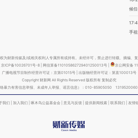
候任
17:
手祖
权为财新传媒及/或相关权利人专属所有或持有。未经许可，禁止进行转载、摘编、
京ICP备10026701号-8
|
网信算备110105862729401250013号
|
京公网安备 11
广播电视节目制作经营许可证：京第01015号
|
出版物经营许可证：第直100013号
Copyright 财新网 All Rights Reserved 版权所有 复制必究
害信息举报、未成年人举报、谣言信息）：010-85905050 13195200605 举报邮
于我们
|
加入我们
|
啄木鸟公益基金会
|
意见与反馈
|
提供新闻线索
|
联系我们
|
友情