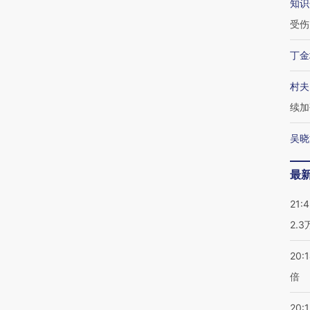
知识
受伤
丁金
村夫
续加
吴晓
最
21:
2.
20:
倍
20:1