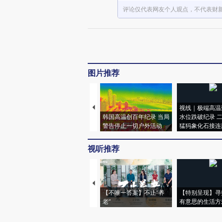
评论仅代表网友个人观点，不代表财
图片推荐
视线｜极端高温
韩国高温创百年纪录 当局
水位跌破纪录 
警告停止一切户外活动
猛犸象化石接连
视听推荐
【不唯一答案】不止“养
【特别呈现】寻
老”
有意思的生活方