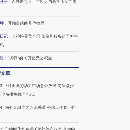
分子
：
AI冲击之下，年轻人与高学历女性更
坤
：
耳闻目睹的几位律师
日记
：
长护险覆盖全国 筹资和服务给予将持
码
波
：
“沉睡”的10万亿元公积金
新文章
43
7月美国劳动力市场意外放缓 岗位减少
3万个失业率降至4.1%
14
海外金融专才回流香港 外籍工作签证翻
2
宁德时代宜春锂矿仍处停产状态 其动向