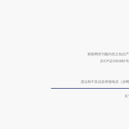
财新网所刊载内容之知识产
京ICP证090880号
违法和不良信息举报电话（涉网络暴力有
关