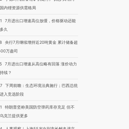
国内锂资源供需格局
1
7月进出口增速高位放缓，价格驱动还能
多久
8
央行7月继续增持近20吨黄金 累计储备超
600万盎司
5
7月进出口增速从高位略有回落 涨价动力
持续？
07
下周前瞻：生态环境法典施行；巴西总统
进入竞选阶段
1
特朗普坚称美国防空弹药库存充足 但不
乌克兰提供更多
24
人事观察｜上海55岁女副市长解冬进京