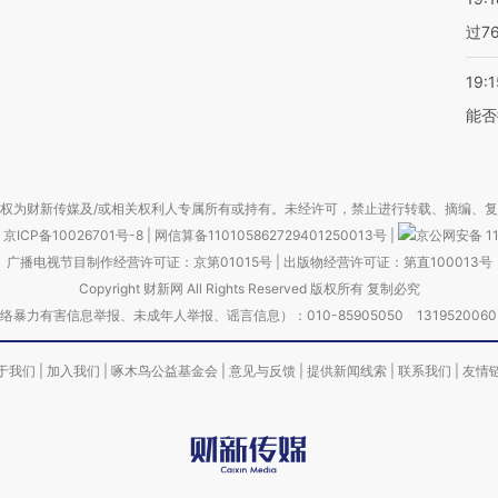
过7
19:1
能否
权为财新传媒及/或相关权利人专属所有或持有。未经许可，禁止进行转载、摘编、
京ICP备10026701号-8
|
网信算备110105862729401250013号
|
京公网安备 11
广播电视节目制作经营许可证：京第01015号
|
出版物经营许可证：第直100013号
Copyright 财新网 All Rights Reserved 版权所有 复制必究
害信息举报、未成年人举报、谣言信息）：010-85905050 13195200605 举报邮
于我们
|
加入我们
|
啄木鸟公益基金会
|
意见与反馈
|
提供新闻线索
|
联系我们
|
友情