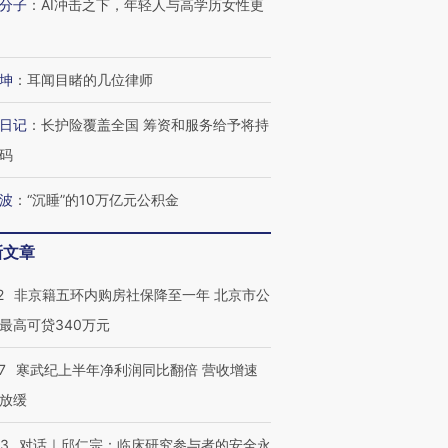
分子
：
AI冲击之下，年轻人与高学历女性更
进第四届链博
【商旅对话】华住集团
技“链”接产
【特别呈现】寻找100种
CFO：不靠规模取胜，华
【特别呈
有意思的生活方式·第三对
住三大增长引擎是什么？
有意思的
坤
：
耳闻目睹的几位律师
日记
：
长护险覆盖全国 筹资和服务给予将持
码
波
：
“沉睡”的10万亿元公积金
新文章
2
非京籍五环内购房社保降至一年 北京市公
最高可贷340万元
7
寒武纪上半年净利润同比翻倍 营收增速
放缓
53
对话｜邱仁宗：临床研究参与者的安全永