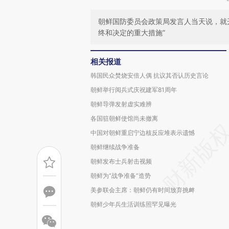
朝鲜国防委员会政策局发言人当天说，就
终和决定的重大措施”
相关报道
韩国民众焚烧安倍人偶 抗议其否认历史言论
朝鲜举行阅兵式庆祝建军81周年
朝鲜导弹发射虚实难辨
各国驻朝鲜使馆尚未撤离
中国对朝鲜重启宁边核反应堆表示遗憾
朝鲜继续战争准备
朝鲜发布士兵射击视频
朝鲜为“战争准备”造势
美参联会主席：朝鲜仍有时间放弃挑衅
朝鲜少年兵生活训练照罕见曝光