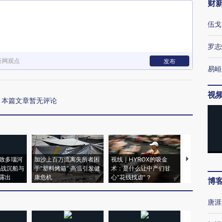
财
伍戈
罗志
新网观点
发布
易峘
视
本篇文章暂无评论
致多瑙河
加沙上百万流离失所者困
视线｜HYROX的吸金
马航飞行员
二战沉船与
于“塑料烤箱” 高温引发健
术：是什么让中产们甘
粒摇头丸 尿
露出
康危机
心“花钱找虐”？
毒品
博
唐涯