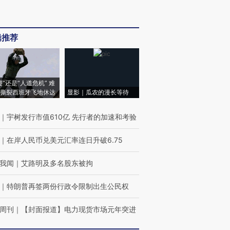
辑推荐
侵”还是“人道危机” 难
撕裂西班牙飞地休达
显影｜瓜农的漫长等待
｜
宇树发行市值610亿 先行者的加速和考验
｜
在岸人民币兑美元汇率连日升破6.75
我闻
｜
艾路明及多名股东被拘
｜
特朗普再签两份行政令限制出生公民权
周刊
｜
【封面报道】电力现货市场元年突进