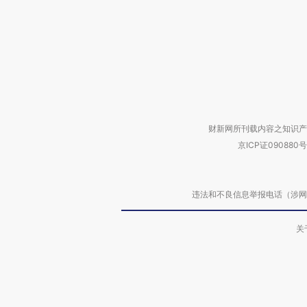
财新网所刊载内容之知识产
京ICP证090880号
违法和不良信息举报电话（涉网络暴力有
关