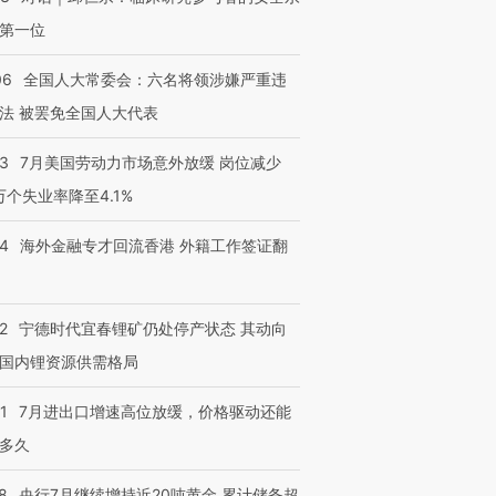
第一位
06
全国人大常委会：六名将领涉嫌严重违
法 被罢免全国人大代表
43
7月美国劳动力市场意外放缓 岗位减少
3万个失业率降至4.1%
14
海外金融专才回流香港 外籍工作签证翻
2
宁德时代宜春锂矿仍处停产状态 其动向
国内锂资源供需格局
1
7月进出口增速高位放缓，价格驱动还能
多久
8
央行7月继续增持近20吨黄金 累计储备超