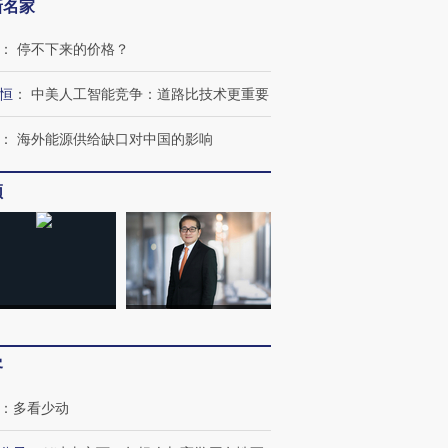
新名家
：
停不下来的价格？
恒
：
中美人工智能竞争：道路比技术更重要
：
海外能源供给缺口对中国的影响
频
跨国走私7万
视线｜被称为“蟑螂”的印
视线｜“入侵”还是“人道危
检体内含3种
度Z世代 用街头抗争将教
机”？难民潮撕裂西班牙
秘鲁纳斯
育部长拱下台
飞地休达
13人遇难
客
：
多看少动