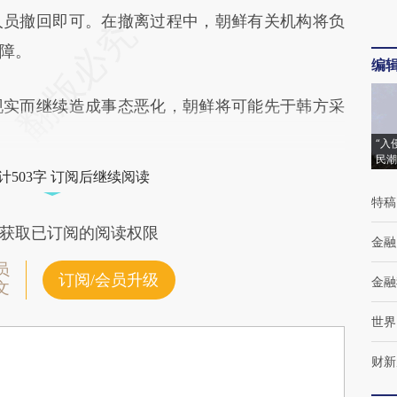
人员撤回即可。在撤离过程中，朝鲜有关机构将负
障。
编
实而继续造成事态恶化，朝鲜将可能先于韩方采
“入
民潮
计503字 订阅后继续阅读
特稿
获取已订阅的阅读权限
金融
员
订阅/会员升级
金融
文
世界
财新