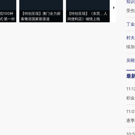
知识
【推广】走
受伤
找100种
【特别呈现】澳门全力探
【特别呈现】《东莞，人
会，让数智科
式·第一对
索葡语国家新渠道
间便利店》倾情上线
业
丁金
村夫
续加
吴晓
最
11:1
积金
11:0
逐季
10: