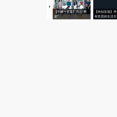
【不唯一答案】不止“养
【特别呈现】寻
老”
有意思的生活方