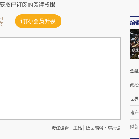
获取已订阅的阅读权限
员
订阅/会员升级
编
文
视线
Z世
金融
政经
世界
地产
财新
责任编辑：王晶 | 版面编辑：李禹谖