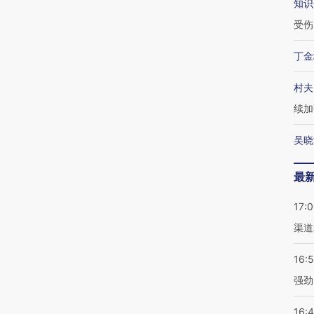
知识
受伤
丁金
村夫
续加
吴晓
最
17:
渠道
16:
强劲
16: