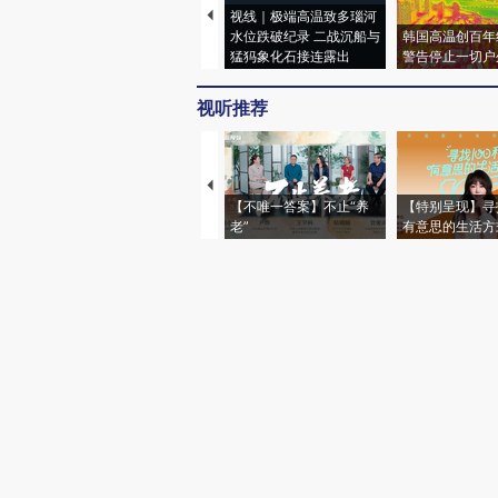
视线｜极端高温致多瑙河
水位跌破纪录 二战沉船与
韩国高温创百年
猛犸象化石接连露出
警告停止一切户
视听推荐
【不唯一答案】不止“养
【特别呈现】寻
老”
有意思的生活方