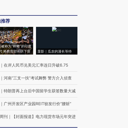
辑推荐
|被称为“蟑螂”的印度
代 将教育部长拱下台
显影｜瓜农的漫长等待
｜
在岸人民币兑美元汇率连日升破6.75
｜
河南“三支一扶”考试舞弊 警方介入侦查
｜
特朗普再上台后中国留学生获签数量大减
｜
广州开发区产业园REIT较发行价“腰斩”
周刊
｜
【封面报道】电力现货市场元年突进