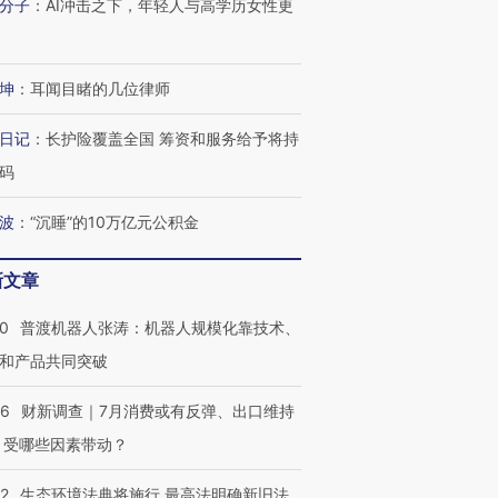
分子
：
AI冲击之下，年轻人与高学历女性更
坤
：
耳闻目睹的几位律师
日记
：
长护险覆盖全国 筹资和服务给予将持
码
波
：
“沉睡”的10万亿元公积金
新文章
00
普渡机器人张涛：机器人规模化靠技术、
和产品共同突破
56
财新调查｜7月消费或有反弹、出口维持
 受哪些因素带动？
42
生态环境法典将施行 最高法明确新旧法