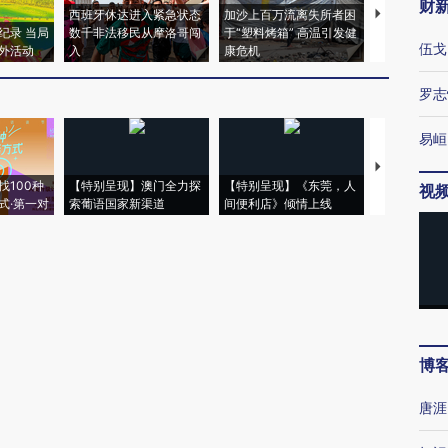
财
西班牙休达进入紧急状态
加沙上百万流离失所者困
马航飞行员
纪录 当局
数千非法移民从摩洛哥闯
于“塑料烤箱” 高温引发健
粒摇头丸 尿
伍戈
外活动
入
康危机
毒品
罗志
易峘
【推广】走
找100种
【特别呈现】澳门全力探
【特别呈现】《东莞，人
会，让数智科
视
式·第一对
索葡语国家新渠道
间便利店》倾情上线
业
博
唐涯