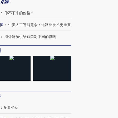
新名家
跨国走私7万
视线｜HYROX的吸金
视线｜被
检体内含3种
术：是什么让中产们甘
泽连斯基密集出访美英 索
度Z世代
：
停不下来的价格？
心“花钱找虐”？
要防空导弹“救急”
育部长拱
恒
：
中美人工智能竞争：道路比技术更重要
：
海外能源供给缺口对中国的影响
进第四届链博
【商旅对话】华住集团
技“链”接产
【特别呈现】寻找100种
CFO：不靠规模取胜，华
【特别呈
频
有意思的生活方式·第三对
住三大增长引擎是什么？
有意思的
客
：
多看少动