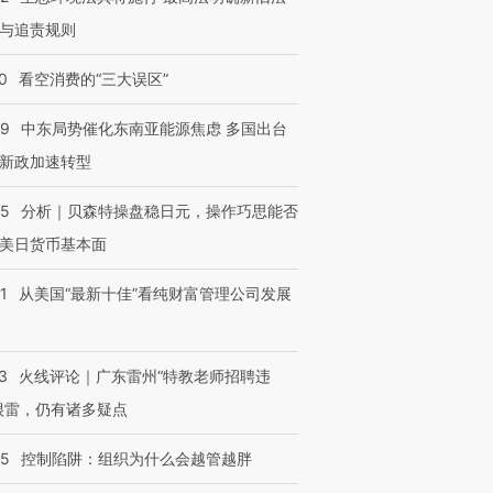
与追责规则
0
看空消费的“三大误区”
59
中东局势催化东南亚能源焦虑 多国出台
新政加速转型
05
分析｜贝森特操盘稳日元，操作巧思能否
美日货币基本面
1
从美国“最新十佳”看纯财富管理公司发展
3
火线评论｜广东雷州“特教老师招聘违
很雷，仍有诸多疑点
05
控制陷阱：组织为什么会越管越胖